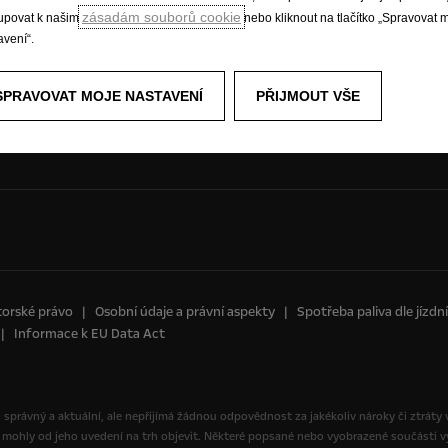
zásadám souborů cookie
tupovat k našim
nebo kliknout na tlačítko „Spravovat 
Infozábavní systémy
avení“.
Udržitelný rozvoj
Opel Connect
Opel lifestyle shop
SPRAVOVAT MOJE NASTAVENÍ
PŘIJMOUT VŠE
Opel Experimental
orské právo
Osobní údaje a právní aspekty
Spotřeba paliva dle jízd
Informace k EU Data Act
yl správný a aktuální, ale nepřijímá žádnou odpovědnost za jakékoliv nároky či ztráty
 mohly od jeho uvedení na trh objevit. Některé popsané nebo vyobrazené součásti