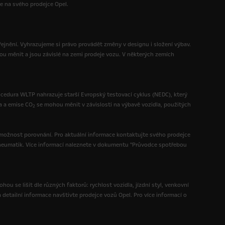
te na svého prodejce Opel.
ejnění. Vyhrazujeme si právo provádět změny v designu i složení výbav.
ou měnit a jsou závislé na zemi prodeje vozu. V některých zemích
ocedura WLTP nahrazuje starší Evropský testovací cyklus (NEDC), který
a a emise CO
se mohou měnit v závislosti na výbavě vozidla, použitých
2
možnost porovnání. Pro aktuální informace kontaktujte svého prodejce
h pneumatik. Více informací naleznete v dokumentu "Průvodce spotřebou
ou se lišit dle různých faktorů: rychlost vozidla, jízdní styl, venkovní
a detailní informace navštivte prodejce vozů Opel. Pro více informací o