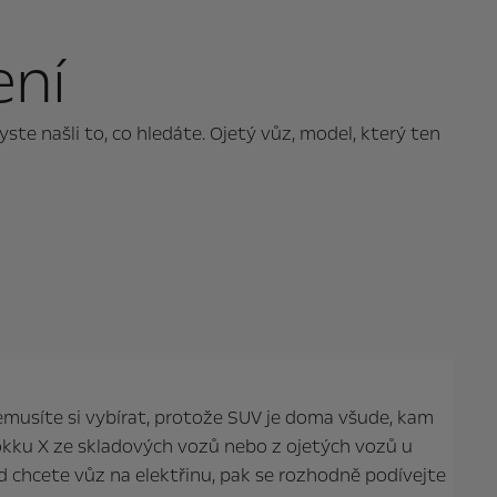
ení
te našli to, co hledáte. Ojetý vůz, model, který ten
musíte si vybírat, protože SUV je doma všude, kam
okku X ze skladových vozů nebo z ojetých vozů u
d chcete vůz na elektřinu, pak se rozhodně podívejte