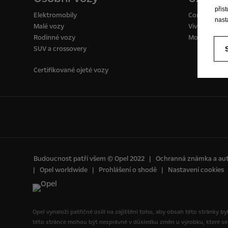
přis
Elektromobily
Combo Van
nast
Malé vozy
Vivaro Van
Rodinné vozy
Movano
SUV a crossovery
Certifikované ojeté vozy
Budoucnost patří všem © Opel 2022
Ochranná známka a aut
Opel worldwide
Prohlášení o shodě
Nastavení cookies
Opel vynaloží patřičné úsilí na zajištění toho, aby obsah této stránky b
této stránce mohou být nesprávné v důsledku změn u výrobku, které se