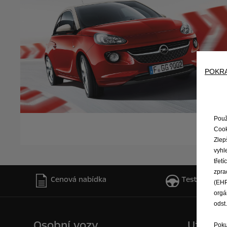
POKRA
Použ
Cook
Zlep
vyhl
třet
zpra
Cenová nabídka
Testovací jíz
(EHP
orgá
odst
Osobní vozy
Užitkov
Poku