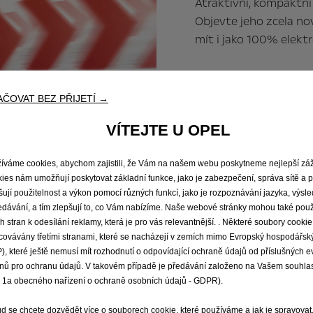
Atraktivní, kompaktní
Objevte jeho zcela n
mít i jako 100% elekt
Objevte Novou Cor
ČOVAT BEZ PŘIJETÍ →
VÍTEJTE U OPEL
ADAM - příslušenst
íváme cookies, abychom zajistili, že Vám na našem webu poskytneme nejlepší záž
ies nám umožňují poskytovat základní funkce, jako je zabezpečení, správa sítě a p
ADAM - návody k o
šují použitelnost a výkon pomocí různých funkcí, jako je rozpoznávání jazyka, výsl
edávání, a tím zlepšují to, co Vám nabízíme. Naše webové stránky mohou také použ
ích stran k odesílání reklamy, která je pro vás relevantnější. . Některé soubory cook
covávány třetími stranami, které se nacházejí v zemích mimo Evropský hospodářský
da
Skladové vozy
Ceník
), které ještě nemusí mít rozhodnutí o odpovídající ochraně údajů od příslušných 
nů pro ochranu údajů. V takovém případě je předávání založeno na Vašem souhlas
. 1a obecného nařízení o ochraně osobních údajů - GDPR).
á vozidla
Objevte Opel
d se chcete dozvědět více o souborech cookie, které používáme a jak je spravovat