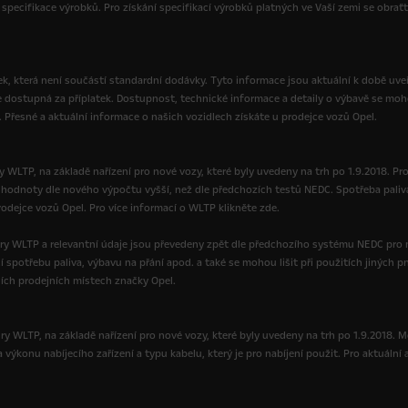
specifikace výrobků. Pro získání specifikací výrobků platných ve Vaší zemi se obrať
, která není součástí standardní dodávky. Tyto informace jsou aktuální k době uveř
e dostupná za příplatek. Dostupnost, technické informace a detaily o výbavě se moh
. Přesné a aktuální informace o našich vozidlech získáte u prodejce vozů Opel.
 WLTP, na základě nařízení pro nové vozy, které byly uvedeny na trh po 1.9.2018. Pr
ou hodnoty dle nového výpočtu vyšší, než dle předchozích testů NEDC. Spotřeba paliv
dejce vozů Opel. Pro více informací o WLTP klikněte zde.
ry WLTP a relevantní údaje jsou převedeny zpět dle předchozího systému NEDC pro 
í spotřebu paliva, výbavu na přání apod. a také se mohou lišit při použitích jinýc
ních prodejních místech značky Opel.
y WLTP, na základě nařízení pro nové vozy, které byly uvedeny na trh po 1.9.2018. Moh
výkonu nabíjecího zařízení a typu kabelu, který je pro nabíjení použit. Pro aktuální 