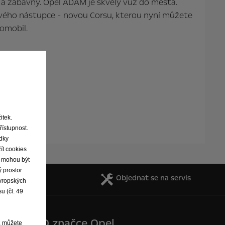
 a zábavný. Opel ADAM je skvělý vůz do města.
ového nástupce - novou Corsu, kterou nyní můžete
romobil.
su
ví
itek.
řístupnost.
bsluze
edky
ít cookies
ie mohou být
 prostor
y a katalogy
Objednat se na servis
evropských
u (čl. 49
O značce Opel
, můžete