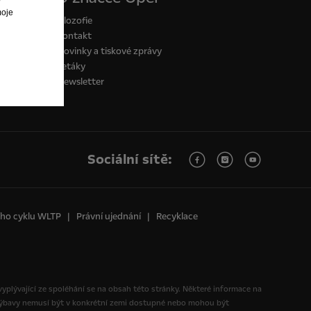
moje
Filozofie
Kontakt
Novinky a tiskové zprávy
Letáky
Newsletter
Sociální sítě:
ního cyklu WLTP
Právní ujednání
Recyklace
 vyplývající ze spoléhání se na obsah této stránky. Některé informace na
 výbavy nemusí být v konkrétní zemi dostupné nebo mohou být