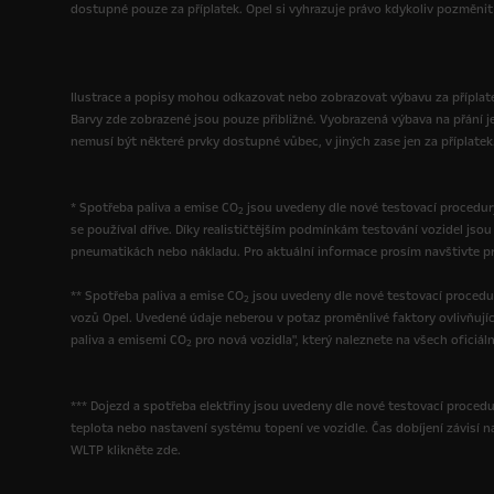
dostupné pouze za příplatek. Opel si vyhrazuje právo kdykoliv pozměnit 
Ilustrace a popisy mohou odkazovat nebo zobrazovat výbavu za příplatek
Barvy zde zobrazené jsou pouze přibližné. Vyobrazená výbava na přání j
nemusí být některé prvky dostupné vůbec, v jiných zase jen za příplatek
* Spotřeba paliva a emise CO
jsou uvedeny dle nové testovací procedury
2
se používal dříve. Díky realističtějším podmínkám testování vozidel js
pneumatikách nebo nákladu. Pro aktuální informace prosím navštivte pro
** Spotřeba paliva a emise CO
jsou uvedeny dle nové testovací procedu
2
vozů Opel. Uvedené údaje neberou v potaz proměnlivé faktory ovlivňujíc
paliva a emisemi CO
pro nová vozidla", který naleznete na všech oficiál
2
*** Dojezd a spotřeba elektřiny jsou uvedeny dle nové testovací procedur
teplota nebo nastavení systému topení ve vozidle. Čas dobíjení závisí na 
WLTP klikněte zde.