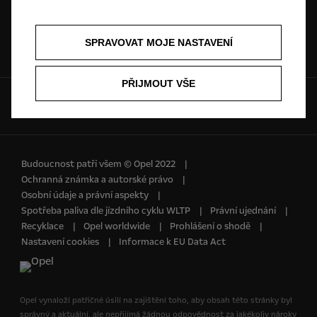
Ceníky a katalogy
Objednat se na
SPRAVOVAT MOJE NASTAVENÍ
servis
PŘIJMOUT VŠE
Sociální sítě:
Budoucnost patří všem © Opel 2022
Ochranná známka a autorské právo
Osobní údaje a právní aspekty
Spotřeba paliva dle jízdního cyklu WLTP
Právní ujednání
Recyklace
Opel worldwide
Prohlášení o shodě
Nastavení cookies
Informace k EU Data Act
Opel vynaloží patřičné úsilí na zajištění toho, aby obsah této stránky byl
správný a aktuální, ale nepřijímá žádnou odpovědnost za jakékoliv nároky