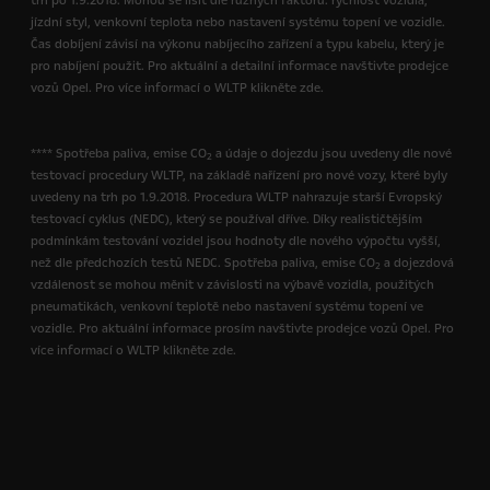
trh po 1.9.2018. Mohou se lišit dle různých faktorů: rychlost vozidla,
jízdní styl, venkovní teplota nebo nastavení systému topení ve vozidle.
Čas dobíjení závisí na výkonu nabíjecího zařízení a typu kabelu, který je
pro nabíjení použit. Pro aktuální a detailní informace navštivte prodejce
vozů Opel. Pro více informací o WLTP klikněte zde.
**** Spotřeba paliva, emise CO
a údaje o dojezdu jsou uvedeny dle nové
2
testovací procedury WLTP, na základě nařízení pro nové vozy, které byly
uvedeny na trh po 1.9.2018. Procedura WLTP nahrazuje starší Evropský
testovací cyklus (NEDC), který se používal dříve. Díky realističtějším
podmínkám testování vozidel jsou hodnoty dle nového výpočtu vyšší,
než dle předchozích testů NEDC. Spotřeba paliva, emise CO
a dojezdová
2
vzdálenost se mohou měnit v závislosti na výbavě vozidla, použitých
pneumatikách, venkovní teplotě nebo nastavení systému topení ve
vozidle. Pro aktuální informace prosím navštivte prodejce vozů Opel. Pro
více informací o WLTP klikněte zde.