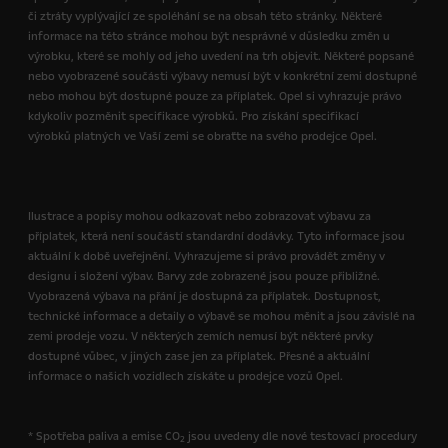
či ztráty vyplývající ze spoléhání se na obsah této stránky. Některé
informace na této stránce mohou být nesprávné v důsledku změn u
výrobku, které se mohly od jeho uvedení na trh objevit. Některé popsané
nebo vyobrazené součásti výbavy nemusí být v konkrétní zemi dostupné
nebo mohou být dostupné pouze za příplatek. Opel si vyhrazuje právo
kdykoliv pozměnit specifikace výrobků. Pro získání specifikací
výrobků platných ve Vaší zemi se obraťte na svého prodejce Opel.
Ilustrace a popisy mohou odkazovat nebo zobrazovat výbavu za
příplatek, která není součástí standardní dodávky. Tyto informace jsou
aktuální k době uveřejnění. Vyhrazujeme si právo provádět změny v
designu i složení výbav. Barvy zde zobrazené jsou pouze přibližné.
Vyobrazená výbava na přání je dostupná za příplatek. Dostupnost,
technické informace a detaily o výbavě se mohou měnit a jsou závislé na
zemi prodeje vozu. V některých zemích nemusí být některé prvky
dostupné vůbec, v jiných zase jen za příplatek. Přesné a aktuální
informace o našich vozidlech získáte u prodejce vozů Opel.
* Spotřeba paliva a emise CO
jsou uvedeny dle nové testovací procedury
2