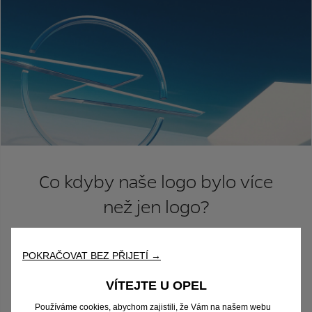
Co kdyby naše logo bylo více
než jen logo?
Nový blesk. Stejná energie.
POKRAČOVAT BEZ PŘIJETÍ →
Logo Opel je aktuálnější než kdykoli předtím. Vyjadřuje, kdo
VÍTEJTE U OPEL
jsme a kam chceme směřovat. Symbolizuje náš příslib
Používáme cookies, abychom zajistili, že Vám na našem webu