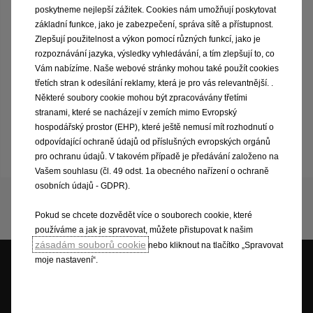
demokratizace inovací a mobility, ale také vyjadřuje náš
poskytneme nejlepší zážitek. Cookies nám umožňují poskytovat
závazek stát se do roku 2028 plně elektrickou značkou v
základní funkce, jako je zabezpečení, správa sítě a přístupnost.
Evropě. Jako žádné jiné logo značky představuje náš ikonický
Zlepšují použitelnost a výkon pomocí různých funkcí, jako je
blesk elektrizující budoucnost. Proto jsme jej přepracovali a
rozpoznávání jazyka, výsledky vyhledávání, a tím zlepšují to, co
udělali odvážnější, ostřejší a ještě sebevědomější. Objevte
Vám nabízíme. Naše webové stránky mohou také použít cookies
nový Opel "Blitz".
třetích stran k odesílání reklamy, která je pro vás relevantnější. .
Některé soubory cookie mohou být zpracovávány třetími
stranami, které se nacházejí v zemích mimo Evropský
hospodářský prostor (EHP), které ještě nemusí mít rozhodnutí o
Podívejte se na film
odpovídající ochraně údajů od příslušných evropských orgánů
pro ochranu údajů. V takovém případě je předávání založeno na
Vašem souhlasu (čl. 49 odst. 1a obecného nařízení o ochraně
osobních údajů - GDPR).
Pokud se chcete dozvědět více o souborech cookie, které
používáme a jak je spravovat, můžete přistupovat k našim
zásadám souborů cookie
nebo kliknout na tlačítko „Spravovat
moje nastavení“.
Cenová nabídka
Testovací jízda
Skladové vozy