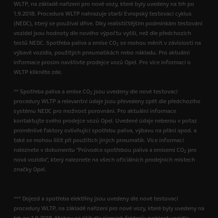
WLTP, na základě nařízení pro nové vozy, které byly uvedeny na trh po
1.9.2018. Procedura WLTP nahrazuje starší Evropský testovací cyklus
(NEDC), který se používal dříve. Díky realističtějším podmínkám testování
vozidel jsou hodnoty dle nového výpočtu vyšší, než dle předchozích
testů NEDC. Spotřeba paliva a emise CO
se mohou měnit v závislosti na
2
výbavě vozidla, použitých pneumatikách nebo nákladu. Pro aktuální
informace prosím navštivte prodejce vozů Opel. Pro více informací o
WLTP klikněte zde.
** Spotřeba paliva a emise CO
jsou uvedeny dle nové testovací
2
procedury WLTP a relevantní údaje jsou převedeny zpět dle předchozího
systému NEDC pro možnost porovnání. Pro aktuální informace
kontaktujte svého prodejce vozů Opel. Uvedené údaje neberou v potaz
proměnlivé faktory ovlivňující spotřebu paliva, výbavu na přání apod. a
také se mohou lišit při použitích jiných pneumatik. Více informací
naleznete v dokumentu "Průvodce spotřebou paliva a emisemi CO
pro
2
nová vozidla", který naleznete na všech oficiálních prodejních místech
značky Opel.
*** Dojezd a spotřeba elektřiny jsou uvedeny dle nové testovací
procedury WLTP, na základě nařízení pro nové vozy, které byly uvedeny na