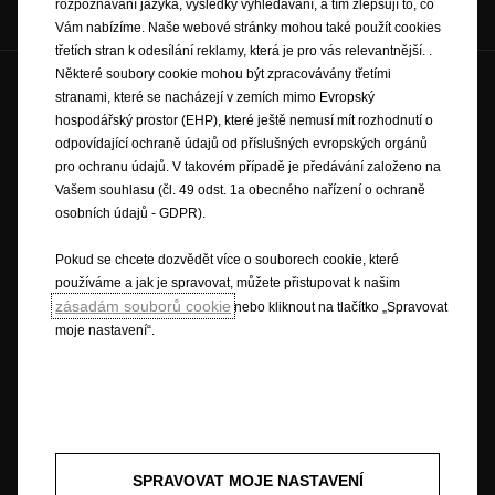
Sociální sítě:
rozpoznávání jazyka, výsledky vyhledávání, a tím zlepšují to, co
Vám nabízíme. Naše webové stránky mohou také použít cookies
třetích stran k odesílání reklamy, která je pro vás relevantnější. .
Některé soubory cookie mohou být zpracovávány třetími
Budoucnost patří všem © Opel 2022
stranami, které se nacházejí v zemích mimo Evropský
Ochranná známka a autorské právo
hospodářský prostor (EHP), které ještě nemusí mít rozhodnutí o
Osobní údaje a právní aspekty
odpovídající ochraně údajů od příslušných evropských orgánů
Spotřeba paliva dle jízdního cyklu WLTP
pro ochranu údajů. V takovém případě je předávání založeno na
Právní ujednání
Vašem souhlasu (čl. 49 odst. 1a obecného nařízení o ochraně
Recyklace
Opel worldwide
Prohlášení o shodě
osobních údajů - GDPR).
Nastavení cookies
Informace k EU Data Act
Pokud se chcete dozvědět více o souborech cookie, které
používáme a jak je spravovat, můžete přistupovat k našim
zásadám souborů cookie
nebo kliknout na tlačítko „Spravovat
Opel vynaloží patřičné úsilí na zajištění toho, aby obsah této stránky byl
správný a aktuální, ale nepřijímá žádnou odpovědnost za jakékoliv nároky
moje nastavení“.
či ztráty vyplývající ze spoléhání se na obsah této stránky. Některé
informace na této stránce mohou být nesprávné v důsledku změn u
výrobku, které se mohly od jeho uvedení na trh objevit. Některé popsané
nebo vyobrazené součásti výbavy nemusí být v konkrétní zemi dostupné
nebo mohou být dostupné pouze za příplatek. Opel si vyhrazuje právo
kdykoliv pozměnit specifikace výrobků. Pro získání specifikací
SPRAVOVAT MOJE NASTAVENÍ
výrobků platných ve Vaší zemi se obraťte na svého prodejce Opel.