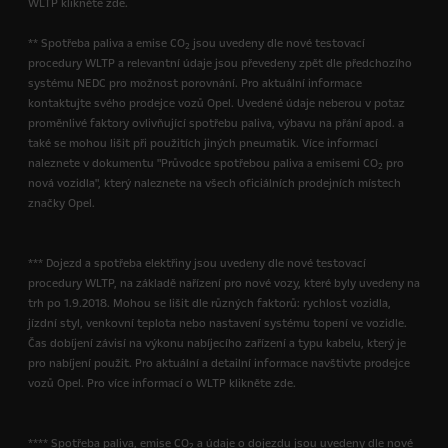
WLTP klikněte zde.
** Spotřeba paliva a emise CO
jsou uvedeny dle nové testovací
2
procedury WLTP a relevantní údaje jsou převedeny zpět dle předchozího
systému NEDC pro možnost porovnání. Pro aktuální informace
kontaktujte svého prodejce vozů Opel. Uvedené údaje neberou v potaz
proměnlivé faktory ovlivňující spotřebu paliva, výbavu na přání apod. a
také se mohou lišit při použitích jiných pneumatik. Více informací
naleznete v dokumentu "Průvodce spotřebou paliva a emisemi CO
pro
2
nová vozidla", který naleznete na všech oficiálních prodejních místech
značky Opel.
*** Dojezd a spotřeba elektřiny jsou uvedeny dle nové testovací
procedury WLTP, na základě nařízení pro nové vozy, které byly uvedeny na
trh po 1.9.2018. Mohou se lišit dle různých faktorů: rychlost vozidla,
jízdní styl, venkovní teplota nebo nastavení systému topení ve vozidle.
Čas dobíjení závisí na výkonu nabíjecího zařízení a typu kabelu, který je
pro nabíjení použit. Pro aktuální a detailní informace navštivte prodejce
vozů Opel. Pro více informací o WLTP klikněte zde.
**** Spotřeba paliva, emise CO
a údaje o dojezdu jsou uvedeny dle nové
2