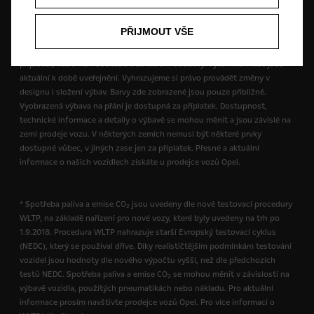
PŘIJMOUT VŠE
Ilustrace a popisy mohou odkazovat nebo zobrazovat výbavu za
příplatek, která není součástí standardní dodávky. Tyto informace jsou
aktuální k době uveřejnění. Vyhrazujeme si právo provádět změny v
designu i složení výbav. Barvy zde zobrazené jsou pouze přibližné.
Vyobrazená výbava na přání je dostupná za příplatek. Dostupnost,
technické informace a detaily o výbavě se mohou měnit a jsou závislé na
zemi prodeje vozu. V některých zemích nemusí být některé prvky
dostupné vůbec, v jiných zase jen za příplatek. Přesné a aktuální
informace o našich vozidlech získáte u prodejce vozů Opel.
* Spotřeba paliva a emise CO
jsou uvedeny dle nové testovací procedury
2
WLTP, na základě nařízení pro nové vozy, které byly uvedeny na trh po
1.9.2018. Procedura WLTP nahrazuje starší Evropský testovací cyklus
(NEDC), který se používal dříve. Díky realističtějším podmínkám testování
vozidel jsou hodnoty dle nového výpočtu vyšší, než dle předchozích
testů NEDC. Spotřeba paliva a emise CO
se mohou měnit v závislosti na
2
výbavě vozidla, použitých pneumatikách nebo nákladu. Pro aktuální
informace prosím navštivte prodejce vozů Opel. Pro více informací o