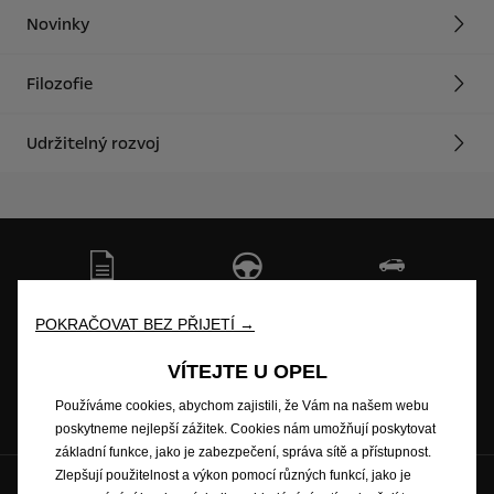
Novinky
Filozofie
Udržitelný rozvoj
Cenová nabídka
Testovací jízda
Skladové vozy
POKRAČOVAT BEZ PŘIJETÍ →
VÍTEJTE U OPEL
Ceníky a katalogy
Objednat se na
Používáme cookies, abychom zajistili, že Vám na našem webu
servis
poskytneme nejlepší zážitek. Cookies nám umožňují poskytovat
základní funkce, jako je zabezpečení, správa sítě a přístupnost.
Zlepšují použitelnost a výkon pomocí různých funkcí, jako je