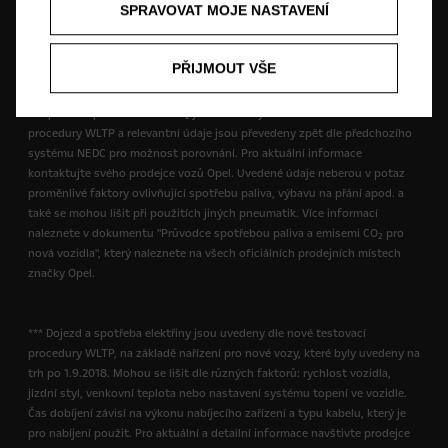
SPRAVOVAT MOJE NASTAVENÍ
testů NEDC. Spotřeba paliva a emise CO
se mohou měnit v závislosti na
2
výbavě vozidla, použitých pneumatikách nebo nákladu. Pro aktuální
informace prosím navštivte prodejce vozů Opel. Pro více informací o
PŘIJMOUT VŠE
WLTP klikněte zde.
** Spotřeba paliva a emise CO
jsou uvedeny dle nové testovací
2
procedury WLTP a relevantní údaje jsou převedeny zpět dle předchozího
systému NEDC pro možnost porovnání. Pro aktuální informace
kontaktujte svého prodejce vozů Opel. Uvedené údaje neberou v potaz
proměnlivé faktory ovlivňující spotřebu paliva, výbavu na přání apod. a
také se mohou lišit při použitích jiných pneumatik. Více informací
naleznete v dokumentu "Průvodce spotřebou paliva a emisemi CO
pro
2
nová vozidla", který naleznete na všech oficiálních prodejních místech
značky Opel.
*** Dojezd a spotřeba elektřiny jsou uvedeny dle nové testovací
procedury WLTP, na základě nařízení pro nové vozy, které byly uvedeny na
trh po 1.9.2018. Mohou se lišit dle různých faktorů: rychlost vozidla,
jízdní styl, venkovní teplota nebo nastavení systému topení ve vozidle.
Čas dobíjení závisí na výkonu nabíjecího zařízení a typu kabelu, který je
pro nabíjení použit. Pro aktuální a detailní informace navštivte prodejce