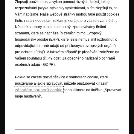
nebo vyobrazené součásti výbavy nemusí být v konkrétní zemi dostupné
Zlepšují použitelnost a výkon pomocí různých funkcí, jako je
nebo mohou být dostupné pouze za příplatek. Opel si vyhrazuje právo
rozpoznávání jazyka, výsledky vyhledávání, a tím zlepšují to, co
kdykoliv pozměnit specifikace výrobků. Pro získání specifikací
Vám nabízíme. Naše webové stránky mohou také použít cookies
výrobků platných ve Vaší zemi se obraťte na svého prodejce Opel.
třetích stran k odesílání reklamy, která je pro vás relevantnější. .
Některé soubory cookie mohou být zpracovávány třetími
stranami, které se nacházejí v zemích mimo Evropský
hospodářský prostor (EHP), které ještě nemusí mít rozhodnutí o
Ilustrace a popisy mohou odkazovat nebo zobrazovat výbavu za
odpovídající ochraně údajů od příslušných evropských orgánů
příplatek, která není součástí standardní dodávky. Tyto informace jsou
pro ochranu údajů. V takovém případě je předávání založeno na
aktuální k době uveřejnění. Vyhrazujeme si právo provádět změny v
Vašem souhlasu (čl. 49 odst. 1a obecného nařízení o ochraně
designu i složení výbav. Barvy zde zobrazené jsou pouze přibližné.
osobních údajů - GDPR).
Vyobrazená výbava na přání je dostupná za příplatek. Dostupnost,
technické informace a detaily o výbavě se mohou měnit a jsou závislé na
Pokud se chcete dozvědět více o souborech cookie, které
zemi prodeje vozu. V některých zemích nemusí být některé prvky
používáme a jak je spravovat, můžete přistupovat k našim
dostupné vůbec, v jiných zase jen za příplatek. Přesné a aktuální
zásadám souborů cookie
informace o našich vozidlech získáte u prodejce vozů Opel.
nebo kliknout na tlačítko „Spravovat
moje nastavení“.
* Spotřeba paliva a emise CO
jsou uvedeny dle nové testovací procedury
2
WLTP, na základě nařízení pro nové vozy, které byly uvedeny na trh po
1.9.2018. Procedura WLTP nahrazuje starší Evropský testovací cyklus
(NEDC), který se používal dříve. Díky realističtějším podmínkám testování
vozidel jsou hodnoty dle nového výpočtu vyšší, než dle předchozích