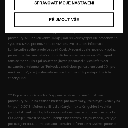
SPRAVOVAT MOJE NASTAVENÍ
testů NEDC. Spotřeba paliva a emise CO
se mohou měnit v závislosti na
2
výbavě vozidla, použitých pneumatikách nebo nákladu. Pro aktuální
informace prosím navštivte prodejce vozů Opel. Pro více informací o
PŘIJMOUT VŠE
WLTP klikněte zde.
** Spotřeba paliva a emise CO
jsou uvedeny dle nové testovací
2
procedury WLTP a relevantní údaje jsou převedeny zpět dle předchozího
systému NEDC pro možnost porovnání. Pro aktuální informace
kontaktujte svého prodejce vozů Opel. Uvedené údaje neberou v potaz
proměnlivé faktory ovlivňující spotřebu paliva, výbavu na přání apod. a
také se mohou lišit při použitích jiných pneumatik. Více informací
naleznete v dokumentu "Průvodce spotřebou paliva a emisemi CO
pro
2
nová vozidla", který naleznete na všech oficiálních prodejních místech
značky Opel.
*** Dojezd a spotřeba elektřiny jsou uvedeny dle nové testovací
procedury WLTP, na základě nařízení pro nové vozy, které byly uvedeny na
trh po 1.9.2018. Mohou se lišit dle různých faktorů: rychlost vozidla,
jízdní styl, venkovní teplota nebo nastavení systému topení ve vozidle.
Čas dobíjení závisí na výkonu nabíjecího zařízení a typu kabelu, který je
pro nabíjení použit. Pro aktuální a detailní informace navštivte prodejce