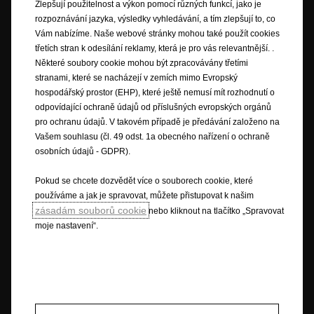
nebo vyobrazené součásti výbavy nemusí být v konkrétní zemi dostupné
Zlepšují použitelnost a výkon pomocí různých funkcí, jako je
nebo mohou být dostupné pouze za příplatek. Opel si vyhrazuje právo
rozpoznávání jazyka, výsledky vyhledávání, a tím zlepšují to, co
kdykoliv pozměnit specifikace výrobků. Pro získání specifikací
Vám nabízíme. Naše webové stránky mohou také použít cookies
výrobků platných ve Vaší zemi se obraťte na svého prodejce Opel.
třetích stran k odesílání reklamy, která je pro vás relevantnější. .
Některé soubory cookie mohou být zpracovávány třetími
stranami, které se nacházejí v zemích mimo Evropský
hospodářský prostor (EHP), které ještě nemusí mít rozhodnutí o
Ilustrace a popisy mohou odkazovat nebo zobrazovat výbavu za
odpovídající ochraně údajů od příslušných evropských orgánů
příplatek, která není součástí standardní dodávky. Tyto informace jsou
pro ochranu údajů. V takovém případě je předávání založeno na
aktuální k době uveřejnění. Vyhrazujeme si právo provádět změny v
Vašem souhlasu (čl. 49 odst. 1a obecného nařízení o ochraně
designu i složení výbav. Barvy zde zobrazené jsou pouze přibližné.
osobních údajů - GDPR).
Vyobrazená výbava na přání je dostupná za příplatek. Dostupnost,
technické informace a detaily o výbavě se mohou měnit a jsou závislé na
Pokud se chcete dozvědět více o souborech cookie, které
zemi prodeje vozu. V některých zemích nemusí být některé prvky
používáme a jak je spravovat, můžete přistupovat k našim
dostupné vůbec, v jiných zase jen za příplatek. Přesné a aktuální
zásadám souborů cookie
informace o našich vozidlech získáte u prodejce vozů Opel.
nebo kliknout na tlačítko „Spravovat
moje nastavení“.
* Spotřeba paliva a emise CO
jsou uvedeny dle nové testovací procedury
2
WLTP, na základě nařízení pro nové vozy, které byly uvedeny na trh po
1.9.2018. Procedura WLTP nahrazuje starší Evropský testovací cyklus
(NEDC), který se používal dříve. Díky realističtějším podmínkám testování
vozidel jsou hodnoty dle nového výpočtu vyšší, než dle předchozích