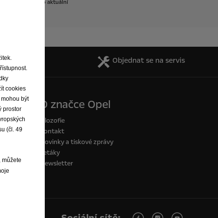
ení
ve
vozidle.
Pro
aktuální
itek.
y a katalogy
Objednat se na servis
řístupnost.
edky
ít cookies
ie mohou být
O značce Opel
 prostor
evropských
Filozofie
u (čl. 49
Kontakt
Novinky a tiskové zprávy
Letáky
, můžete
Newsletter
moje
Sociální sítě: