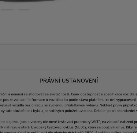
PRÁVNÍ USTANOVENÍ
rační
a
nemusí
se
shodovat
se
skutečností.
Ceny,
dostupnost
a
specifikace
vozidla
je
pouze
základní
informace
o
vozidle
a
to
podle
stavu
platnému
ke
dni
vypracování
výbavě
vozidla
bez
ohledu
na
zvolenou
příplatkovou
výbavu.
Některé
prvky
příplatk
by
tato
skutečnost
byla
u
jednotlivých
položek
uvedena.
Detailní
popis
standardní
je
o
dojezdu
jsou
uvedeny
dle
nové
testovací
procedury
WLTP,
na
základě
nařízení
p
TP
nahrazuje
starší
Evropský
testovací
cyklus
(NEDC),
který
se
používal
dříve.
Díky
re
le
nového
výpočtu
vyšší,
než
dle
předchozích
testů
NEDC.
Spotřeba
paliva,
emise
C