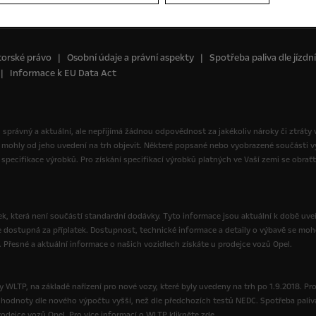
orské právo
Osobní údaje a právní aspekty
Spotřeba paliva dle jízd
Informace k EU Data Act
yl správný a aktuální, ale nepřijímá žádnou odpovědnost za jakékoliv nároky či ztráty
 mohly od jeho uvedení na trh objevit. Některé popsané nebo vyobrazené součásti
specifikace výrobků. Pro získání specifikací výrobků platných ve Vaší zemi se obrať
, která není součástí standardní dodávky. Tyto informace jsou aktuální k době uveř
e dostupná za příplatek. Dostupnost, technické informace a detaily o výbavě se moh
. Přesné a aktuální informace o našich vozidlech získáte u prodejce vozů Opel.
 WLTP, na základě nařízení pro nové vozy, které byly uvedeny na trh po 1.9.2018. Pr
ou hodnoty dle nového výpočtu vyšší, než dle předchozích testů NEDC. Spotřeba paliv
dejce vozů Opel. Pro více informací o WLTP klikněte zde.