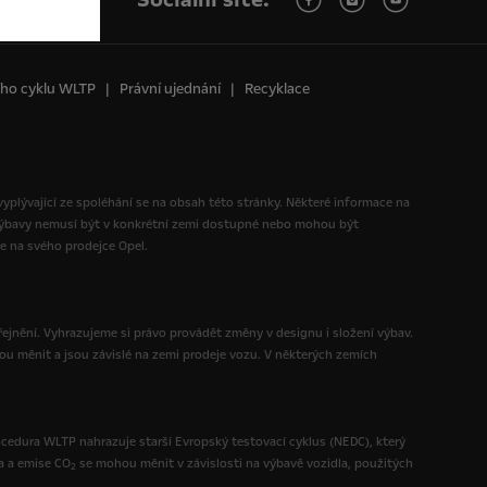
ního cyklu WLTP
Právní ujednání
Recyklace
 vyplývající ze spoléhání se na obsah této stránky. Některé informace na
 výbavy nemusí být v konkrétní zemi dostupné nebo mohou být
te na svého prodejce Opel.
ejnění. Vyhrazujeme si právo provádět změny v designu i složení výbav.
ou měnit a jsou závislé na zemi prodeje vozu. V některých zemích
ocedura WLTP nahrazuje starší Evropský testovací cyklus (NEDC), který
a a emise CO
se mohou měnit v závislosti na výbavě vozidla, použitých
2