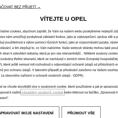
avě
vozidla,
použitých
pneumatikách,
venkovní
teplotě
nebo
nastavení
systému
top
ejce
vozů
Opel.
ČOVAT BEZ PŘIJETÍ →
VÍTEJTE U OPEL
íváme cookies, abychom zajistili, že Vám na našem webu poskytneme nejlepší záž
da
Skladové vozy
Ceník
ies nám umožňují poskytovat základní funkce, jako je zabezpečení, správa sítě a p
šují použitelnost a výkon pomocí různých funkcí, jako je rozpoznávání jazyka, výsl
edávání, a tím zlepšují to, co Vám nabízíme. Naše webové stránky mohou také použ
ích stran k odesílání reklamy, která je pro vás relevantnější. . Některé soubory cook
á vozidla
Objevte Opel
covávány třetími stranami, které se nacházejí v zemích mimo Evropský hospodářský
), které ještě nemusí mít rozhodnutí o odpovídající ochraně údajů od příslušných 
Infozábavní systémy
nů pro ochranu údajů. V takovém případě je předávání založeno na Vašem souhlas
Udržitelný rozvoj
. 1a obecného nařízení o ochraně osobních údajů - GDPR).
Opel Connect
Opel lifestyle shop
d se chcete dozvědět více o souborech cookie, které používáme a jak je spravovat
Opel Experimental
zásadám souborů cookie
tupovat k našim
nebo kliknout na tlačítko „Spravovat 
avení“.
SPRAVOVAT MOJE NASTAVENÍ
PŘIJMOUT VŠE