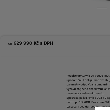
629 990 Kč s DPH
Od
Použité
obrázky
jsou
pouze
ilust
upozornění.
Konfigurace
obsahu
parametry
odpovídají
standardní
výbavu
stejného
charakteru,
aniž
naleznete
v
aktuálním
ceníku.
Spotřeba
paliva,
emise
CO2
a
úda
na
trh
po
1.9.2018.
Procedura
WL
testování
vozidel
jsou
hodnoty
d