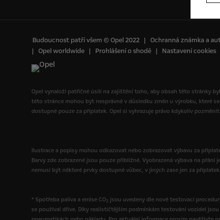
Budoucnost patří všem © Opel 2022
Ochranná známka a aut
Opel worldwide
Prohlášení o shodě
Nastavení cookies
Opel vynaloží patřičné úsilí na zajištění toho, aby obsah této stránky b
této stránce mohou být nesprávné v důsledku změn u výrobku, které se
dostupné pouze za příplatek. Opel si vyhrazuje právo kdykoliv pozměnit 
Ilustrace a popisy mohou odkazovat nebo zobrazovat výbavu za příplatek
Barvy zde zobrazené jsou pouze přibližné. Vyobrazená výbava na přání j
nemusí být některé prvky dostupné vůbec, v jiných zase jen za příplatek
* Spotřeba paliva a emise CO
jsou uvedeny dle nové testovací procedury
2
se používal dříve. Díky realističtějším podmínkám testování vozidel js
pneumatikách nebo nákladu. Pro aktuální informace prosím navštivte pro