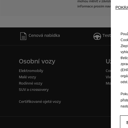
mohou
měnit
v
závislosti
na
výb
informace
prosím
navštivte
prod
POKRA
Použ
Cenová nabídka
Testovací jíz
Cook
Zlep
vyhl
třet
Osobní vozy
Užitkov
zpra
(EHP
Elektromobily
Combo Van
orgá
Malé vozy
Vivaro Van
odst
Rodinné vozy
Movano
SUV a crossovery
Poku
přis
Certifikované ojeté vozy
nast