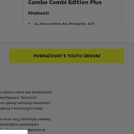
Combo Combi Edition Plus
Přednosti
Audiosystém Multimedia AIO
16" ocelové ráfky, pneumatiky 205/60
R16
Intelli-Lux Matrix světlomety
639 990 Kč s DPH
POKRAČOVAT S TOUTO ÚROVNÍ
Od
Více informací
se
mohou
měnit
bez
předchozího
konfigurace.
Technické
ové
výbavy
nahrazují
standardní
výbavy
a
technických
údajů
ro
nové
vozy,
které
byly
uvedeny
alističtějším
podmínkám
O2
a
dojezdová
vzdálenost
se