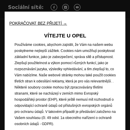
Sociální sítě:
POKRAČOVAT BEZ PŘIJETÍ →
Budoucnost patří všem © Opel 2022
VÍTEJTE U OPEL
Ochranná známka a autorské právo
Osobní údaje a právní aspekty
Používáme cookies, abychom zajistili, že Vám na našem webu
Spotřeba paliva dle jízdního cyklu WLTP
Právní ujednání
poskytneme nejlepší zážitek. Cookies nám umožňují poskytovat
Recyklace
Opel worldwide
Prohlášení o shodě
základní funkce, jako je zabezpečení, správa sítě a přístupnost.
Nastavení cookies
Informace k EU Data Act
Zlepšují použitelnost a výkon pomocí různých funkcí, jako je
rozpoznávání jazyka, výsledky vyhledávání, a tím zlepšují to, co
Vám nabízíme. Naše webové stránky mohou také použít cookies
třetích stran k odesílání reklamy, která je pro vás relevantnější. .
Opel vynaloží patřičné úsilí na zajištění toho, aby obsah této stránky byl
Některé soubory cookie mohou být zpracovávány třetími
správný a aktuální, ale nepřijímá žádnou odpovědnost za jakékoliv nároky
stranami, které se nacházejí v zemích mimo Evropský
či ztráty vyplývající ze spoléhání se na obsah této stránky. Některé
hospodářský prostor (EHP), které ještě nemusí mít rozhodnutí o
informace na této stránce mohou být nesprávné v důsledku změn u
odpovídající ochraně údajů od příslušných evropských orgánů
výrobku, které se mohly od jeho uvedení na trh objevit. Některé popsané
pro ochranu údajů. V takovém případě je předávání založeno na
nebo vyobrazené součásti výbavy nemusí být v konkrétní zemi dostupné
Vašem souhlasu (čl. 49 odst. 1a obecného nařízení o ochraně
nebo mohou být dostupné pouze za příplatek. Opel si vyhrazuje právo
osobních údajů - GDPR).
kdykoliv pozměnit specifikace výrobků. Pro získání specifikací