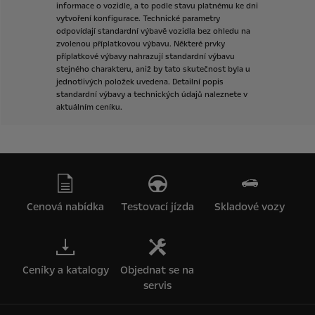
informace
o
vozidle,
a
to
podle
stavu
platnému
ke
dni
vytvoření
konfigurace.
Technické
parametry
odpovídají
standardní
výbavě
vozidla
bez
ohledu
na
zvolenou
příplatkovou
výbavu.
Některé
prvky
příplatkové
výbavy
nahrazují
standardní
výbavu
stejného
charakteru,
aniž
by
tato
skutečnost
byla
u
jednotlivých
položek
uvedena.
Detailní
popis
standardní
výbavy
a
technických
údajů
naleznete
v
aktuálním
ceníku.
Cenová nabídka
Testovací jízda
Skladové vozy
Ceníky a katalogy
Objednat se na
servis