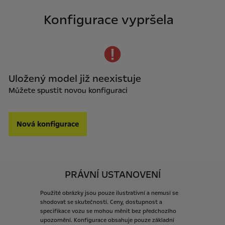
Konfigurace vypršela
Uložený model již neexistuje
Můžete spustit novou konfiguraci
Nová konfigurace
PRÁVNÍ USTANOVENÍ
Použité
obrázky
jsou
pouze
ilustrativní
a
nemusí
se
shodovat
se
skutečností.
Ceny,
dostupnost
a
specifikace
vozu
se
mohou
měnit
bez
předchozího
upozornění.
Konfigurace
obsahuje
pouze
základní