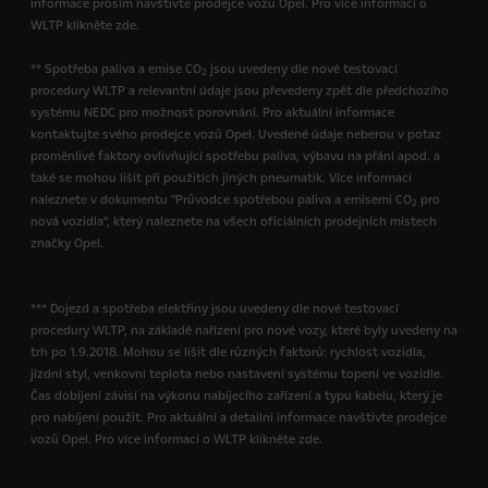
informace prosím navštivte prodejce vozů Opel. Pro více informací o
WLTP klikněte zde.
** Spotřeba paliva a emise CO
jsou uvedeny dle nové testovací
2
procedury WLTP a relevantní údaje jsou převedeny zpět dle předchozího
systému NEDC pro možnost porovnání. Pro aktuální informace
kontaktujte svého prodejce vozů Opel. Uvedené údaje neberou v potaz
proměnlivé faktory ovlivňující spotřebu paliva, výbavu na přání apod. a
také se mohou lišit při použitích jiných pneumatik. Více informací
naleznete v dokumentu "Průvodce spotřebou paliva a emisemi CO
pro
2
nová vozidla", který naleznete na všech oficiálních prodejních místech
značky Opel.
*** Dojezd a spotřeba elektřiny jsou uvedeny dle nové testovací
procedury WLTP, na základě nařízení pro nové vozy, které byly uvedeny na
trh po 1.9.2018. Mohou se lišit dle různých faktorů: rychlost vozidla,
jízdní styl, venkovní teplota nebo nastavení systému topení ve vozidle.
Čas dobíjení závisí na výkonu nabíjecího zařízení a typu kabelu, který je
pro nabíjení použit. Pro aktuální a detailní informace navštivte prodejce
vozů Opel. Pro více informací o WLTP klikněte zde.