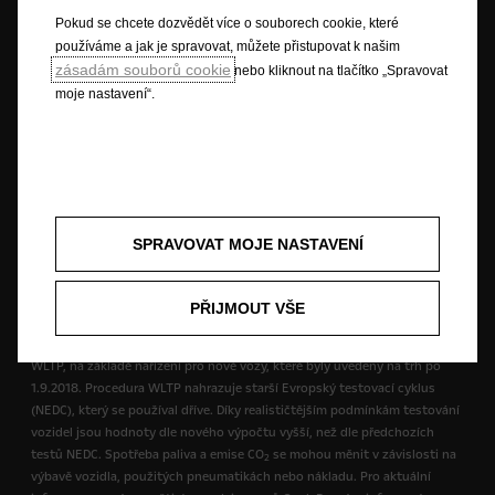
výrobků platných ve Vaší zemi se obraťte na svého prodejce Opel.
Pokud se chcete dozvědět více o souborech cookie, které
používáme a jak je spravovat, můžete přistupovat k našim
zásadám souborů cookie
nebo kliknout na tlačítko „Spravovat
moje nastavení“.
Ilustrace a popisy mohou odkazovat nebo zobrazovat výbavu za
příplatek, která není součástí standardní dodávky. Tyto informace jsou
aktuální k době uveřejnění. Vyhrazujeme si právo provádět změny v
designu i složení výbav. Barvy zde zobrazené jsou pouze přibližné.
Vyobrazená výbava na přání je dostupná za příplatek. Dostupnost,
technické informace a detaily o výbavě se mohou měnit a jsou závislé na
zemi prodeje vozu. V některých zemích nemusí být některé prvky
SPRAVOVAT MOJE NASTAVENÍ
dostupné vůbec, v jiných zase jen za příplatek. Přesné a aktuální
informace o našich vozidlech získáte u prodejce vozů Opel.
PŘIJMOUT VŠE
* Spotřeba paliva a emise CO
jsou uvedeny dle nové testovací procedury
2
WLTP, na základě nařízení pro nové vozy, které byly uvedeny na trh po
1.9.2018. Procedura WLTP nahrazuje starší Evropský testovací cyklus
(NEDC), který se používal dříve. Díky realističtějším podmínkám testování
vozidel jsou hodnoty dle nového výpočtu vyšší, než dle předchozích
testů NEDC. Spotřeba paliva a emise CO
se mohou měnit v závislosti na
2
výbavě vozidla, použitých pneumatikách nebo nákladu. Pro aktuální