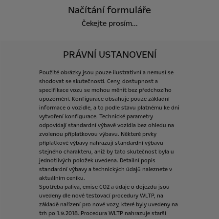
Načítání formuláře
Čekejte prosím...
PRÁVNÍ USTANOVENÍ
Použité
obrázky
jsou
pouze
ilustrativní
a
nemusí
se
shodovat
se
skutečností.
Ceny,
dostupnost
a
specifikace
vozu
se
mohou
měnit
bez
předchozího
upozornění.
Konfigurace
obsahuje
pouze
základní
informace
o
vozidle,
a
to
podle
stavu
platnému
ke
dni
vytvoření
konfigurace.
Technické
parametry
odpovídají
standardní
výbavě
vozidla
bez
ohledu
na
zvolenou
příplatkovou
výbavu.
Některé
prvky
příplatkové
výbavy
nahrazují
standardní
výbavu
stejného
charakteru,
aniž
by
tato
skutečnost
byla
u
jednotlivých
položek
uvedena.
Detailní
popis
standardní
výbavy
a
technických
údajů
naleznete
v
aktuálním
ceníku.
Spotřeba
paliva,
emise
CO2
a
údaje
o
dojezdu
jsou
uvedeny
dle
nové
testovací
procedury
WLTP,
na
základě
nařízení
pro
nové
vozy,
které
byly
uvedeny
na
trh
po
1.9.2018.
Procedura
WLTP
nahrazuje
starší