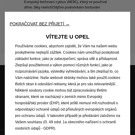
Evropský
testovací
cyklus
(NEDC),
který
se
používal
dříve.
Díky
realističtějším
podmínkám
testování
vozidel
jsou
hodnoty
dle
nového
výpočtu
vyšší,
než
dle
předchozích
testů
NEDC.
Spotřeba
paliva,
emise
CO2
a
dojezdová
vzdálenost
se
mohou
měnit
v
POKRAČOVAT BEZ PŘIJETÍ →
závislosti
na
výbavě
vozidla,
použitých
pneumatikách,
venkovní
teplotě
nebo
nastavení
VÍTEJTE U OPEL
systému
topení
ve
vozidle.
Pro
aktuální
informace
prosím
navštivte
prodejce
vozů
Opel.
Používáme cookies, abychom zajistili, že Vám na našem webu
poskytneme nejlepší zážitek. Cookies nám umožňují poskytovat
základní funkce, jako je zabezpečení, správa sítě a přístupnost.
Zlepšují použitelnost a výkon pomocí různých funkcí, jako je
rozpoznávání jazyka, výsledky vyhledávání, a tím zlepšují to, co
Vám nabízíme. Naše webové stránky mohou také použít cookies
třetích stran k odesílání reklamy, která je pro vás relevantnější. .
Cenová nabídka
Testovací jízda
Skladové vozy
Některé soubory cookie mohou být zpracovávány třetími
stranami, které se nacházejí v zemích mimo Evropský
hospodářský prostor (EHP), které ještě nemusí mít rozhodnutí o
odpovídající ochraně údajů od příslušných evropských orgánů
Ceníky a katalogy
Objednat se na
pro ochranu údajů. V takovém případě je předávání založeno na
servis
Vašem souhlasu (čl. 49 odst. 1a obecného nařízení o ochraně
osobních údajů - GDPR).