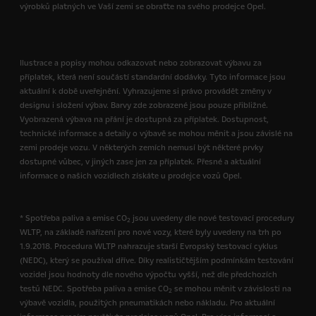
výrobků platných ve Vaší zemi se obraťte na svého prodejce Opel.
Ilustrace a popisy mohou odkazovat nebo zobrazovat výbavu za
příplatek, která není součástí standardní dodávky. Tyto informace jsou
aktuální k době uveřejnění. Vyhrazujeme si právo provádět změny v
designu i složení výbav. Barvy zde zobrazené jsou pouze přibližné.
Vyobrazená výbava na přání je dostupná za příplatek. Dostupnost,
technické informace a detaily o výbavě se mohou měnit a jsou závislé na
zemi prodeje vozu. V některých zemích nemusí být některé prvky
dostupné vůbec, v jiných zase jen za příplatek. Přesné a aktuální
informace o našich vozidlech získáte u prodejce vozů Opel.
* Spotřeba paliva a emise CO
jsou uvedeny dle nové testovací procedury
2
WLTP, na základě nařízení pro nové vozy, které byly uvedeny na trh po
1.9.2018. Procedura WLTP nahrazuje starší Evropský testovací cyklus
(NEDC), který se používal dříve. Díky realističtějším podmínkám testování
vozidel jsou hodnoty dle nového výpočtu vyšší, než dle předchozích
testů NEDC. Spotřeba paliva a emise CO
se mohou měnit v závislosti na
2
výbavě vozidla, použitých pneumatikách nebo nákladu. Pro aktuální