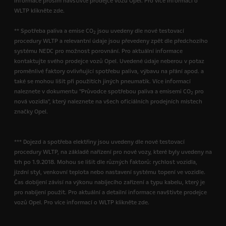
informace prosím navštivte prodejce vozů Opel. Pro více informací o
WLTP klikněte zde.
** Spotřeba paliva a emise CO
jsou uvedeny dle nové testovací
2
procedury WLTP a relevantní údaje jsou převedeny zpět dle předchozího
systému NEDC pro možnost porovnání. Pro aktuální informace
kontaktujte svého prodejce vozů Opel. Uvedené údaje neberou v potaz
proměnlivé faktory ovlivňující spotřebu paliva, výbavu na přání apod. a
také se mohou lišit při použitích jiných pneumatik. Více informací
naleznete v dokumentu "Průvodce spotřebou paliva a emisemi CO
pro
2
nová vozidla", který naleznete na všech oficiálních prodejních místech
značky Opel.
*** Dojezd a spotřeba elektřiny jsou uvedeny dle nové testovací
procedury WLTP, na základě nařízení pro nové vozy, které byly uvedeny na
trh po 1.9.2018. Mohou se lišit dle různých faktorů: rychlost vozidla,
jízdní styl, venkovní teplota nebo nastavení systému topení ve vozidle.
Čas dobíjení závisí na výkonu nabíjecího zařízení a typu kabelu, který je
pro nabíjení použit. Pro aktuální a detailní informace navštivte prodejce
vozů Opel. Pro více informací o WLTP klikněte zde.