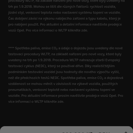
procedury WLTP, na základě nařízení pro nové vozy, které byly uvedeny na
trh po 1.9.2018. Mohou se lišit dle různých faktorů: rychlost vozidla,
jízdní styl, venkovní teplota nebo nastavení systému topení ve vozidle.
Čas dobíjení závisí na výkonu nabíjecího zařízení a typu kabelu, který je
pro nabíjení použit. Pro aktuální a detailní informace navštivte prodejce
vozů Opel. Pro více informací o WLTP klikněte zde.
**** Spotřeba paliva, emise CO
a údaje o dojezdu jsou uvedeny dle nové
2
testovací procedury WLTP, na základě nařízení pro nové vozy, které byly
uvedeny na trh po 1.9.2018. Procedura WLTP nahrazuje starší Evropský
testovací cyklus (NEDC), který se používal dříve. Díky realističtějším
podmínkám testování vozidel jsou hodnoty dle nového výpočtu vyšší,
než dle předchozích testů NEDC. Spotřeba paliva, emise CO
a dojezdová
2
vzdálenost se mohou měnit v závislosti na výbavě vozidla, použitých
pneumatikách, venkovní teplotě nebo nastavení systému topení ve
vozidle. Pro aktuální informace prosím navštivte prodejce vozů Opel. Pro
více informací o WLTP klikněte zde.