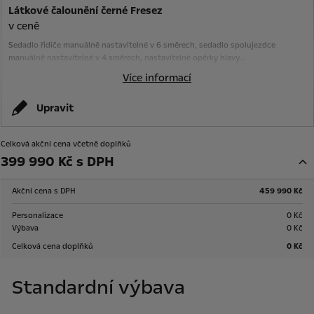
Látkové čalounění černé Fresez
v ceně
Sedadlo řidiče manuálně nastavitelné v 6 směrech, sedadlo spolujezdce
manuálně nastavitelné v 4 směrech, nastavitelné opěrky hlavy...
Více informací
Upravit
Celková akční cena včetně doplňků
399 990 Kč s DPH
Akční cena s DPH
459 990 Kč
Personalizace
0 Kč
Výbava
0 Kč
Celková cena doplňků
0 Kč
Standardní výbava