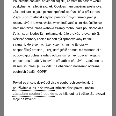
Používáme cookies, abychom zajistili, že Vám na našem webu
Šedý interiérový dekor
poskytneme nejlepší zážitek. Cookies nám umožňují poskytovat
základní funkce, jako je zabezpečení, správa sítě a přístupnost.
INFOZÁBAVA
Zlepšují použitelnost a výkon pomocí různých funkcí, jako je
rozpoznávání jazyka, výsledky vyhledávání, a tím zlepšují to, co
10" obrazovka SD
Vám nabízíme. Naše webové stránky mohou také použít cookies
3,5'' informační displej řidiče
třetích stran k odesílání reklamy, která je pro vás relevantnější. .
DAB tuner
Některé soubory cookie mohou být zpracovávány třetími
10“ barevný a dotykový Audiosystém Multimedia
stranami, které se nacházejí v zemích mimo Evropský
Opel Connect
hospodářský prostor (EHP), které ještě nemusí mít rozhodnutí o
odpovídající ochraně údajů od příslušných evropských orgánů
SADY VÝBAV
pro ochranu údajů. V takovém případě je předávání založeno na
Vašem souhlasu (čl. 49 odst. 1a obecného nařízení o ochraně
Optická a osvětlovací sada
osobních údajů - GDPR).
TECHNIKA
Pokud se chcete dozvědět více o souborech cookie, které
používáme a jak je spravovat, můžete přistupovat k našim
Tachometr v kilometrech
zásadám souborů cookie
nebo kliknout na tlačítko „Spravovat
Kotoučové brzdy
moje nastavení“.
Mechanická parkovací brzda
Bubnové brzdy
Převodovka MT6