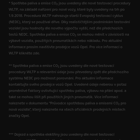
* Spotřeba paliva a emise CO
jsou uvedeny dle nové testovací procedury
2
WLTP, na základě nařízení pro nové vozy, které byly uvedeny na trh po
1.9.2018. Procedura WLTP nahrazuje starší Evropský testovací cyklus
(NEDC), který se používal dříve. Díky realističtějším podmínkám testování
vozidel jsou hodnoty dle nového výpočtu vyšší, než dle předchozích
testů NEDC. Spotřeba paliva a emise CO
se mohou měnit v závislosti na
2
výbavě vozidla, použitých pneumatikách nebo nákladu. Pro aktuální
informace prosím navštivte prodejce vozů Opel. Pro více informací o
WLTP klikněte zde.
** Spotřeba paliva a emise CO
jsou uvedeny dle nové testovací
2
procedury WLTP a relevantní údaje jsou převedeny zpět dle předchozího
systému NEDC pro možnost porovnání. Pro aktuální informace
kontaktujte svého prodejce vozů Opel. Uvedené údaje neberou v potaz
proměnlivé faktory ovlivňující spotřebu paliva, výbavu na přání apod. a
také se mohou lišit při použitích jiných pneumatik. Více informací
naleznete v dokumentu "Průvodce spotřebou paliva a emisemi CO
pro
2
nová vozidla", který naleznete na všech oficiálních prodejních místech
značky Opel.
*** Dojezd a spotřeba elektřiny jsou uvedeny dle nové testovací