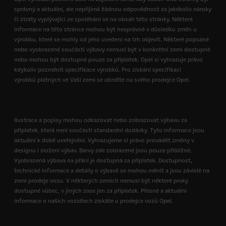
správný a aktuální, ale nepřijímá žádnou odpovědnost za jakékoliv nároky
či ztráty vyplývající ze spoléhání se na obsah této stránky. Některé
informace na této stránce mohou být nesprávné v důsledku změn u
výrobku, které se mohly od jeho uvedení na trh objevit. Některé popsané
nebo vyobrazené součásti výbavy nemusí být v konkrétní zemi dostupné
nebo mohou být dostupné pouze za příplatek. Opel si vyhrazuje právo
kdykoliv pozměnit specifikace výrobků. Pro získání specifikací
výrobků platných ve Vaší zemi se obraťte na svého prodejce Opel.
Ilustrace a popisy mohou odkazovat nebo zobrazovat výbavu za
příplatek, která není součástí standardní dodávky. Tyto informace jsou
aktuální k době uveřejnění. Vyhrazujeme si právo provádět změny v
designu i složení výbav. Barvy zde zobrazené jsou pouze přibližné.
Vyobrazená výbava na přání je dostupná za příplatek. Dostupnost,
technické informace a detaily o výbavě se mohou měnit a jsou závislé na
zemi prodeje vozu. V některých zemích nemusí být některé prvky
dostupné vůbec, v jiných zase jen za příplatek. Přesné a aktuální
informace o našich vozidlech získáte u prodejce vozů Opel.