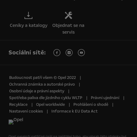
Ceníky a katalogy
Objednat se na
servis
Sociální sítě:
Budoucnost patří všem © Opel 2022
Ochranná známka a autorské právo
Osobní údaje a právní aspekty
Spotřeba paliva dle jízdního cyklu WLTP
Právní ujednání
Recyklace
Opel worldwide
Prohlášení o shodě
Nastavení cookies
Informace k EU Data Act
Opel vynaloží patřičné úsilí na zajištění toho, aby obsah této stránky byl