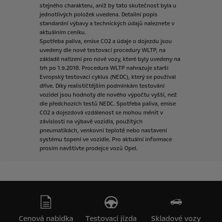
stejného
charakteru,
aniž
by
tato
skutečnost
byla
u
jednotlivých
položek
uvedena.
Detailní
popis
standardní
výbavy
a
technických
údajů
naleznete
v
aktuálním
ceníku.
Spotřeba
paliva,
emise
CO2
a
údaje
o
dojezdu
jsou
uvedeny
dle
nové
testovací
procedury
WLTP,
na
základě
nařízení
pro
nové
vozy,
které
byly
uvedeny
na
trh
po
1.9.2018.
Procedura
WLTP
nahrazuje
starší
Evropský
testovací
cyklus
(NEDC),
který
se
používal
dříve.
Díky
realističtějším
podmínkám
testování
vozidel
jsou
hodnoty
dle
nového
výpočtu
vyšší,
než
dle
předchozích
testů
NEDC.
Spotřeba
paliva,
emise
CO2
a
dojezdová
vzdálenost
se
mohou
měnit
v
závislosti
na
výbavě
vozidla,
použitých
pneumatikách,
venkovní
teplotě
nebo
nastavení
systému
topení
ve
vozidle.
Pro
aktuální
informace
prosím
navštivte
prodejce
vozů
Opel.
Cenová nabídka
Testovací jízda
Skladové vozy