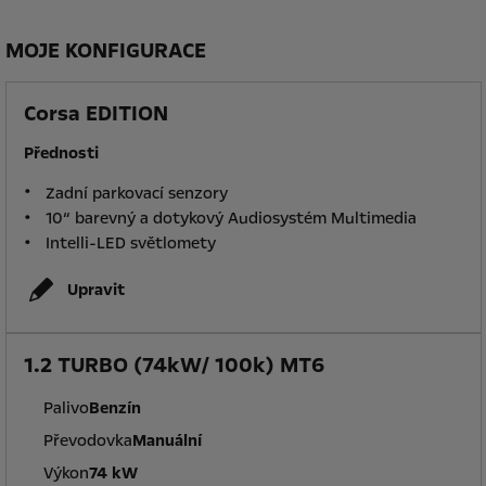
MOJE KONFIGURACE
Corsa EDITION
Přednosti
Zadní parkovací senzory
10“ barevný a dotykový Audiosystém Multimedia
Intelli-LED světlomety
Upravit
1.2 TURBO (74kW/ 100k) MT6
Palivo
Benzín
Převodovka
Manuální
Výkon
74 kW