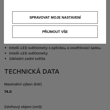
Kotoučové brzdy
Páka ruční brzdy
Levostranné řízení
SPRAVOVAT MOJE NASTAVENÍ
OSVĚTLENÍ A VIDITELNOST
PŘIJMOUT VŠE
Automatické dálkové světlomety
Manuální nastavení světlometů
Intelli-LED světlomety s optickou a osvětlovací sadou
Intelli-LED světlomety
Základní zadní světla
TECHNICKÁ DATA
Maximální výkon (kW)
74.0
Zdvihový objem (cm3)