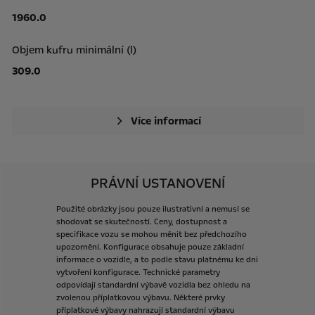
1960.0
Objem kufru minimální (l)
309.0
Více informací
PRÁVNÍ USTANOVENÍ
Použité
obrázky
jsou
pouze
ilustrativní
a
nemusí
se
shodovat
se
skutečností.
Ceny,
dostupnost
a
specifikace
vozu
se
mohou
měnit
bez
předchozího
upozornění.
Konfigurace
obsahuje
pouze
základní
informace
o
vozidle,
a
to
podle
stavu
platnému
ke
dni
vytvoření
konfigurace.
Technické
parametry
odpovídají
standardní
výbavě
vozidla
bez
ohledu
na
zvolenou
příplatkovou
výbavu.
Některé
prvky
příplatkové
výbavy
nahrazují
standardní
výbavu