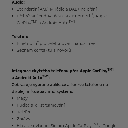
Audio:
Standardní AM/FM rádio a DAB+ na přání
®
Přehrávání hudby přes USB, Bluetooth
, Apple
TM1
TM1
CarPlay
a Android Auto
Telefon:
®
Bluetooth
pro telefonování hands-free
Seznam kontaktů a hovorů
TM1
Integrace chytrého telefonu přes Apple CarPlay
TM1
a Android Auto
:
Zobrazuje vybrané aplikace a funkce telefonu na
displeji infozábavního systému
Mapy
Hudba a její streamování
Telefon
Zprávy
TM1
Hlasové ovládání Siri pro Apple CarPlay
a Google