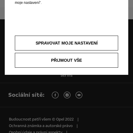
moje nastavení“.
Cenová nabídka
Testovací jízda
Skladové vozy
SPRAVOVAT MOJE NASTAVENÍ
PŘIJMOUT VŠE
Ceníky a katalogy
Objednat se na
servis
Sociální sítě:
Budoucnost patří všem © Opel 2022
Ochranná známka a autorské právo
Osobní údaje a právní aspekty