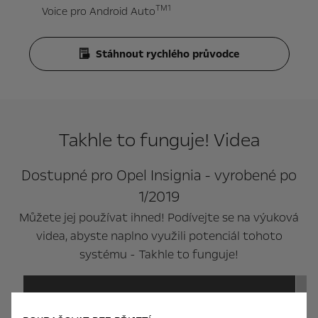
TM1
Voice pro Android Auto
Stáhnout rychlého průvodce
Takhle to funguje! Videa
Dostupné pro Opel Insignia - vyrobené po
1/2019
Můžete jej používat ihned! Podívejte se na výuková
videa, abyste naplno využili potenciál tohoto
systému - Takhle to funguje!