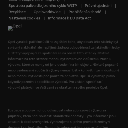
Spotřeba paliva dle jízdního cyklu WLTP
Právní ujednání
Recyklace
Opel worldwide
Prohlášení o shodě
Nastavení cookies
Informace k EU Data Act
Opel vynaloží patřičné úsilí na zajištění toho, aby obsah této stránky byl
správný a aktuální, ale nepřijímá žádnou odpovědnost za jakékoliv nároky
či ztráty vyplývající ze spoléhání se na obsah této stránky. Některé
informace na této stránce mohou být nesprávné v důsledku změn u
výrobku, které se mohly od jeho uvedení na trh objevit. Některé popsané
nebo vyobrazené součásti výbavy nemusí být v konkrétní zemi dostupné
nebo mohou být dostupné pouze za příplatek. Opel si vyhrazuje právo
kdykoliv pozměnit specifikace výrobků. Pro získání specifikací
výrobků platných ve Vaší zemi se obraťte na svého prodejce Opel.
Ilustrace a popisy mohou odkazovat nebo zobrazovat výbavu za
příplatek, která není součástí standardní dodávky. Tyto informace jsou
aktuální k době uveřejnění. Vyhrazujeme si právo provádět změny v
designu i složení výbav. Barvy zde zobrazené jsou pouze přibližné.