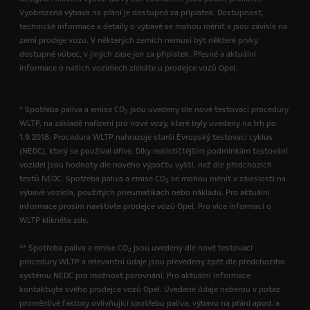
Vyobrazená výbava na přání je dostupná za příplatek. Dostupnost,
technické informace a detaily o výbavě se mohou měnit a jsou závislé na
zemi prodeje vozu. V některých zemích nemusí být některé prvky
dostupné vůbec, v jiných zase jen za příplatek. Přesné a aktuální
informace o našich vozidlech získáte u prodejce vozů Opel.
* Spotřeba paliva a emise CO
jsou uvedeny dle nové testovací procedury
2
WLTP, na základě nařízení pro nové vozy, které byly uvedeny na trh po
1.9.2018. Procedura WLTP nahrazuje starší Evropský testovací cyklus
(NEDC), který se používal dříve. Díky realističtějším podmínkám testování
vozidel jsou hodnoty dle nového výpočtu vyšší, než dle předchozích
testů NEDC. Spotřeba paliva a emise CO
se mohou měnit v závislosti na
2
výbavě vozidla, použitých pneumatikách nebo nákladu. Pro aktuální
informace prosím navštivte prodejce vozů Opel. Pro více informací o
WLTP klikněte zde.
** Spotřeba paliva a emise CO
jsou uvedeny dle nové testovací
2
procedury WLTP a relevantní údaje jsou převedeny zpět dle předchozího
systému NEDC pro možnost porovnání. Pro aktuální informace
kontaktujte svého prodejce vozů Opel. Uvedené údaje neberou v potaz
proměnlivé faktory ovlivňující spotřebu paliva, výbavu na přání apod. a