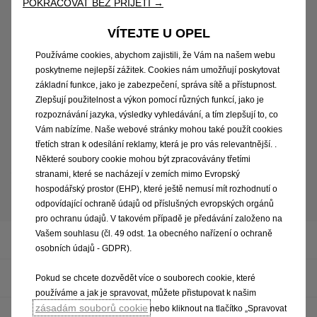
POKRAČOVAT BEZ PŘIJETÍ →
VÍTEJTE U OPEL
Používáme cookies, abychom zajistili, že Vám na našem webu
poskytneme nejlepší zážitek. Cookies nám umožňují poskytovat
základní funkce, jako je zabezpečení, správa sítě a přístupnost.
Zlepšují použitelnost a výkon pomocí různých funkcí, jako je
rozpoznávání jazyka, výsledky vyhledávání, a tím zlepšují to, co
Vám nabízíme. Naše webové stránky mohou také použít cookies
třetích stran k odesílání reklamy, která je pro vás relevantnější. .
1
Apple CarPlay je registrovaná ochranná známka Apple Inc., Android Auto
Některé soubory cookie mohou být zpracovávány třetími
je registrovaná ochranná známka Google Inc. Kompatibilní aplikace
stranami, které se nacházejí v zemích mimo Evropský
najdete na
www.apple.com/cz/ios/carplay
nebo
www.android.com/auto
hospodářský prostor (EHP), které ještě nemusí mít rozhodnutí o
odpovídající ochraně údajů od příslušných evropských orgánů
pro ochranu údajů. V takovém případě je předávání založeno na
Vašem souhlasu (čl. 49 odst. 1a obecného nařízení o ochraně
Navigační a infozábavní systémy
osobních údajů - GDPR).
Multimediální a infozábavní systémy
Pokud se chcete dozvědět více o souborech cookie, které
používáme a jak je spravovat, můžete přistupovat k našim
zásadám souborů cookie
nebo kliknout na tlačítko „Spravovat
Rádia a infozábavní systémy