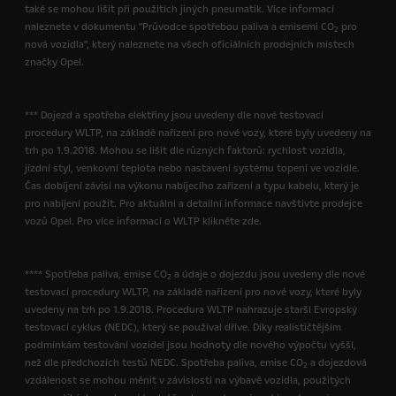
také se mohou lišit při použitích jiných pneumatik. Více informací
naleznete v dokumentu "Průvodce spotřebou paliva a emisemi CO
pro
2
nová vozidla", který naleznete na všech oficiálních prodejních místech
značky Opel.
*** Dojezd a spotřeba elektřiny jsou uvedeny dle nové testovací
procedury WLTP, na základě nařízení pro nové vozy, které byly uvedeny na
trh po 1.9.2018. Mohou se lišit dle různých faktorů: rychlost vozidla,
jízdní styl, venkovní teplota nebo nastavení systému topení ve vozidle.
Čas dobíjení závisí na výkonu nabíjecího zařízení a typu kabelu, který je
pro nabíjení použit. Pro aktuální a detailní informace navštivte prodejce
vozů Opel. Pro více informací o WLTP klikněte zde.
**** Spotřeba paliva, emise CO
a údaje o dojezdu jsou uvedeny dle nové
2
testovací procedury WLTP, na základě nařízení pro nové vozy, které byly
uvedeny na trh po 1.9.2018. Procedura WLTP nahrazuje starší Evropský
testovací cyklus (NEDC), který se používal dříve. Díky realističtějším
podmínkám testování vozidel jsou hodnoty dle nového výpočtu vyšší,
než dle předchozích testů NEDC. Spotřeba paliva, emise CO
a dojezdová
2
vzdálenost se mohou měnit v závislosti na výbavě vozidla, použitých