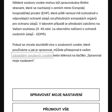
Některé soubory cookie mohou být zpracovávány třetími
Osobní údaje a právní aspekty
stranami, které se nacházejí v zemích mimo Evropský
Spotřeba paliva dle jízdního cyklu WLTP
Právní ujednání
hospodářský prostor (EHP), které ještě nemusí mít rozhodnutí o
Recyklace
Opel worldwide
Prohlášení o shodě
odpovídající ochraně údajů od příslušných evropských orgánů
Nastavení cookies
Informace k EU Data Act
pro ochranu údajů. V takovém případě je předávání založeno na
Vašem souhlasu (čl. 49 odst. 1a obecného nařízení o ochraně
osobních údajů - GDPR).
Opel vynaloží patřičné úsilí na zajištění toho, aby obsah této stránky byl
Pokud se chcete dozvědět více o souborech cookie, které
správný a aktuální, ale nepřijímá žádnou odpovědnost za jakékoliv nároky
používáme a jak je spravovat, můžete přistupovat k našim
či ztráty vyplývající ze spoléhání se na obsah této stránky. Některé
zásadám souborů cookie
nebo kliknout na tlačítko „Spravovat
informace na této stránce mohou být nesprávné v důsledku změn u
moje nastavení“.
výrobku, které se mohly od jeho uvedení na trh objevit. Některé popsané
nebo vyobrazené součásti výbavy nemusí být v konkrétní zemi dostupné
nebo mohou být dostupné pouze za příplatek. Opel si vyhrazuje právo
kdykoliv pozměnit specifikace výrobků. Pro získání specifikací
výrobků platných ve Vaší zemi se obraťte na svého prodejce Opel.
SPRAVOVAT MOJE NASTAVENÍ
Ilustrace a popisy mohou odkazovat nebo zobrazovat výbavu za
příplatek, která není součástí standardní dodávky. Tyto informace jsou
PŘIJMOUT VŠE
aktuální k době uveřejnění. Vyhrazujeme si právo provádět změny v