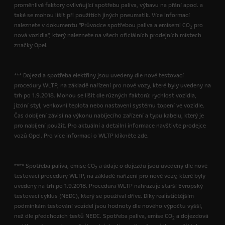
proměnlivé faktory ovlivňující spotřebu paliva, výbavu na přání apod. a
také se mohou lišit při použitích jiných pneumatik. Více informací
naleznete v dokumentu "Průvodce spotřebou paliva a emisemi CO
pro
2
nová vozidla", který naleznete na všech oficiálních prodejních místech
značky Opel.
*** Dojezd a spotřeba elektřiny jsou uvedeny dle nové testovací
procedury WLTP, na základě nařízení pro nové vozy, které byly uvedeny na
trh po 1.9.2018. Mohou se lišit dle různých faktorů: rychlost vozidla,
jízdní styl, venkovní teplota nebo nastavení systému topení ve vozidle.
Čas dobíjení závisí na výkonu nabíjecího zařízení a typu kabelu, který je
pro nabíjení použit. Pro aktuální a detailní informace navštivte prodejce
vozů Opel. Pro více informací o WLTP klikněte zde.
**** Spotřeba paliva, emise CO
a údaje o dojezdu jsou uvedeny dle nové
2
testovací procedury WLTP, na základě nařízení pro nové vozy, které byly
uvedeny na trh po 1.9.2018. Procedura WLTP nahrazuje starší Evropský
testovací cyklus (NEDC), který se používal dříve. Díky realističtějším
podmínkám testování vozidel jsou hodnoty dle nového výpočtu vyšší,
než dle předchozích testů NEDC. Spotřeba paliva, emise CO
a dojezdová
2