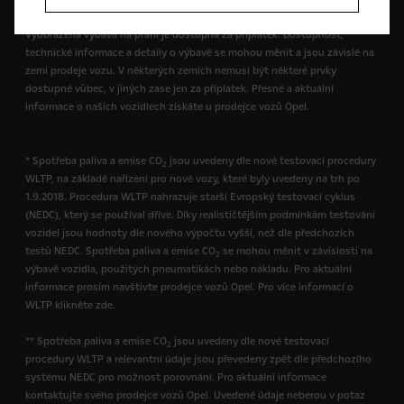
designu i složení výbav. Barvy zde zobrazené jsou pouze přibližné.
Vyobrazená výbava na přání je dostupná za příplatek. Dostupnost,
technické informace a detaily o výbavě se mohou měnit a jsou závislé na
zemi prodeje vozu. V některých zemích nemusí být některé prvky
dostupné vůbec, v jiných zase jen za příplatek. Přesné a aktuální
informace o našich vozidlech získáte u prodejce vozů Opel.
* Spotřeba paliva a emise CO
jsou uvedeny dle nové testovací procedury
2
WLTP, na základě nařízení pro nové vozy, které byly uvedeny na trh po
1.9.2018. Procedura WLTP nahrazuje starší Evropský testovací cyklus
(NEDC), který se používal dříve. Díky realističtějším podmínkám testování
vozidel jsou hodnoty dle nového výpočtu vyšší, než dle předchozích
testů NEDC. Spotřeba paliva a emise CO
se mohou měnit v závislosti na
2
výbavě vozidla, použitých pneumatikách nebo nákladu. Pro aktuální
informace prosím navštivte prodejce vozů Opel. Pro více informací o
WLTP klikněte zde.
** Spotřeba paliva a emise CO
jsou uvedeny dle nové testovací
2
procedury WLTP a relevantní údaje jsou převedeny zpět dle předchozího
systému NEDC pro možnost porovnání. Pro aktuální informace
kontaktujte svého prodejce vozů Opel. Uvedené údaje neberou v potaz