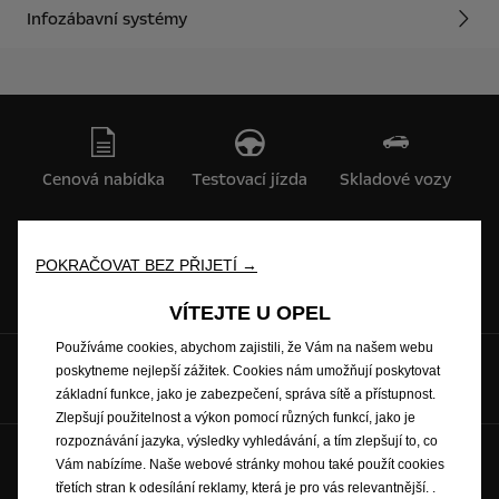
Infozábavní systémy
Cenová nabídka
Testovací jízda
Skladové vozy
POKRAČOVAT BEZ PŘIJETÍ →
Ceníky a katalogy
Objednat se na
servis
VÍTEJTE U OPEL
Používáme cookies, abychom zajistili, že Vám na našem webu
poskytneme nejlepší zážitek. Cookies nám umožňují poskytovat
Sociální sítě:
základní funkce, jako je zabezpečení, správa sítě a přístupnost.
Zlepšují použitelnost a výkon pomocí různých funkcí, jako je
rozpoznávání jazyka, výsledky vyhledávání, a tím zlepšují to, co
Vám nabízíme. Naše webové stránky mohou také použít cookies
Budoucnost patří všem © Opel 2022
třetích stran k odesílání reklamy, která je pro vás relevantnější. .
Ochranná známka a autorské právo