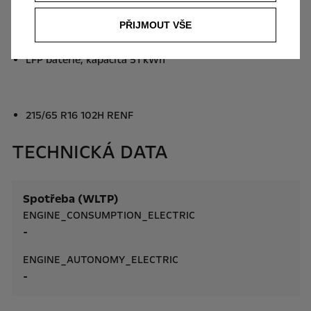
Reduktor
PŘIJMOUT VŠE
Generátor 180A
Elektrická parkovací brzda
LFP baterie, kapacita 51 kWh
215/65 R16 102H RENF
TECHNICKÁ DATA
Spotřeba (WLTP)
ENGINE_CONSUMPTION_ELECTRIC
-
ENGINE_AUTONOMY_ELECTRIC
-