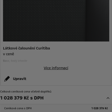
Látkové čalounění Curitiba
v ceně
Base, šedý interiér
Více informací
Upravit
Celková ceníková cena včetně doplňků
1 028 379 Kč s DPH
Ceníková cena s DPH
1 028 379 Kč