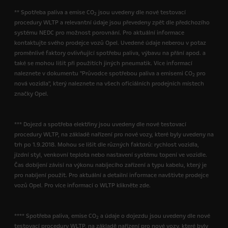
** Spotřeba paliva a emise CO
jsou uvedeny dle nové testovací
2
procedury WLTP a relevantní údaje jsou převedeny zpět dle předchozího
systému NEDC pro možnost porovnání. Pro aktuální informace
kontaktujte svého prodejce vozů Opel. Uvedené údaje neberou v potaz
proměnlivé faktory ovlivňující spotřebu paliva, výbavu na přání apod. a
také se mohou lišit při použitích jiných pneumatik. Více informací
naleznete v dokumentu "Průvodce spotřebou paliva a emisemi CO
pro
2
nová vozidla", který naleznete na všech oficiálních prodejních místech
značky Opel.
*** Dojezd a spotřeba elektřiny jsou uvedeny dle nové testovací
procedury WLTP, na základě nařízení pro nové vozy, které byly uvedeny na
trh po 1.9.2018. Mohou se lišit dle různých faktorů: rychlost vozidla,
jízdní styl, venkovní teplota nebo nastavení systému topení ve vozidle.
Čas dobíjení závisí na výkonu nabíjecího zařízení a typu kabelu, který je
pro nabíjení použit. Pro aktuální a detailní informace navštivte prodejce
vozů Opel. Pro více informací o WLTP klikněte zde.
**** Spotřeba paliva, emise CO
a údaje o dojezdu jsou uvedeny dle nové
2
testovací procedury WLTP, na základě nařízení pro nové vozy, které byly