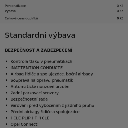
Personalizace
0 Kč
Výbava
0 Kč
Celková cena doplňků
0 Kč
Standardní výbava
BEZPEČNOST A ZABEZPEČENÍ
Kontrola tlaku v pneumatikách
INATTENTION CONDUCTE
Airbag řidiče a spolujezdce, boční airbagy
Souprava na opravu pneumatik
Automatické nouzové brzdění
Zadní parkovací senzory
Bezpečnostní sada
Varování před vybočením z jízdního pruhu
Přední airbagy řidiče a spolujezdce
1 CLE PLIP HF+1 CLE
Opel Connect