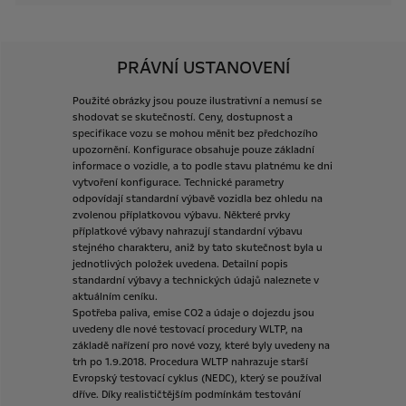
PRÁVNÍ USTANOVENÍ
Použité
obrázky
jsou
pouze
ilustrativní
a
nemusí
se
shodovat
se
skutečností.
Ceny,
dostupnost
a
specifikace
vozu
se
mohou
měnit
bez
předchozího
upozornění.
Konfigurace
obsahuje
pouze
základní
informace
o
vozidle,
a
to
podle
stavu
platnému
ke
dni
vytvoření
konfigurace.
Technické
parametry
odpovídají
standardní
výbavě
vozidla
bez
ohledu
na
zvolenou
příplatkovou
výbavu.
Některé
prvky
příplatkové
výbavy
nahrazují
standardní
výbavu
stejného
charakteru,
aniž
by
tato
skutečnost
byla
u
jednotlivých
položek
uvedena.
Detailní
popis
standardní
výbavy
a
technických
údajů
naleznete
v
aktuálním
ceníku.
Spotřeba
paliva,
emise
CO2
a
údaje
o
dojezdu
jsou
uvedeny
dle
nové
testovací
procedury
WLTP,
na
základě
nařízení
pro
nové
vozy,
které
byly
uvedeny
na
trh
po
1.9.2018.
Procedura
WLTP
nahrazuje
starší
Evropský
testovací
cyklus
(NEDC),
který
se
používal
dříve.
Díky
realističtějším
podmínkám
testování