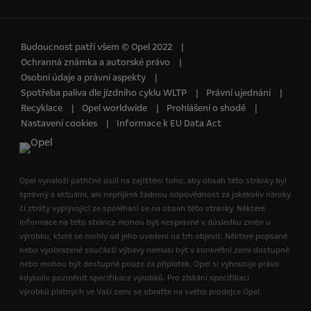
Budoucnost patří všem © Opel 2022
Ochranná známka a autorské právo
Osobní údaje a právní aspekty
Spotřeba paliva dle jízdního cyklu WLTP
Právní ujednání
Recyklace
Opel worldwide
Prohlášení o shodě
Nastavení cookies
Informace k EU Data Act
Opel vynaloží patřičné úsilí na zajištění toho, aby obsah této stránky byl
správný a aktuální, ale nepřijímá žádnou odpovědnost za jakékoliv nároky
či ztráty vyplývající ze spoléhání se na obsah této stránky. Některé
informace na této stránce mohou být nesprávné v důsledku změn u
výrobku, které se mohly od jeho uvedení na trh objevit. Některé popsané
nebo vyobrazené součásti výbavy nemusí být v konkrétní zemi dostupné
nebo mohou být dostupné pouze za příplatek. Opel si vyhrazuje právo
kdykoliv pozměnit specifikace výrobků. Pro získání specifikací
výrobků platných ve Vaší zemi se obraťte na svého prodejce Opel.