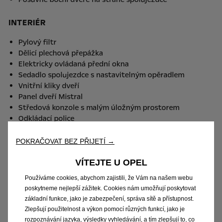
INTERIÉR
Pylový filtr
Dělicí plechová přepážka
Elektricky ovládaná přední okna
Sedadlo spolujezdce s nastavitelným opěradlem
Vnitřní kliky dveří
Panel dveří Mistral
Středová konzole s malým úložným prostorem
Odkládací police
Interiérový dekor Mistral
Chlazení
POKRAČOVAT BEZ PŘIJETÍ →
Standardní volant
Tachometr v kilometrech
VÍTEJTE U OPEL
Pádla řazení pod volantem
Používáme cookies, abychom zajistili, že Vám na našem webu
Úložný prostor (palubní deska) - spodní prostor otevřen
poskytneme nejlepší zážitek. Cookies nám umožňují poskytovat
+ horní prostor uzavřen
základní funkce, jako je zabezpečení, správa sítě a přístupnost.
Elektricky ovládaná přední okna
Zlepšují použitelnost a výkon pomocí různých funkcí, jako je
Manuální klimatizace
rozpoznávání jazyka, výsledky vyhledávání, a tím zlepšují to, co