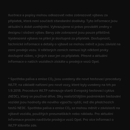
Ilustrace a popisy mohou odkazovat nebo zobrazovat výbavu za
příplatek, která není součástí standardní dodávky. Tyto informace jsou
aktuální k době uveřejnění. Vyhrazujeme si právo provádět změny v
designu i složení výbav. Barvy zde zobrazené jsou pouze přibližné.
Vyobrazená výbava na přání je dostupná za příplatek. Dostupnost,
technické informace a detaily o výbavě se mohou měnit a jsou závislé na
zemi prodeje vozu. V některých zemích nemusí být některé prvky
dostupné vůbec, v jiných zase jen za příplatek. Přesné a aktuální
informace o našich vozidlech získáte u prodejce vozů Opel.
* Spotřeba paliva a emise CO
jsou uvedeny dle nové testovací procedury
2
WLTP, na základě nařízení pro nové vozy, které byly uvedeny na trh po
1.9.2018. Procedura WLTP nahrazuje starší Evropský testovací cyklus
(NEDC), který se používal dříve. Díky realističtějším podmínkám testování
vozidel jsou hodnoty dle nového výpočtu vyšší, než dle předchozích
testů NEDC. Spotřeba paliva a emise CO
se mohou měnit v závislosti na
2
výbavě vozidla, použitých pneumatikách nebo nákladu. Pro aktuální
informace prosím navštivte prodejce vozů Opel. Pro více informací o
WLTP klikněte zde.