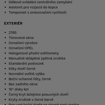
Dálkové ovládání centrálního zamykání
Asistent pro rozjezd do kopce
Tempomat s omezovačem rychlosti
EXTERIÉR
2785
Tónovaná okna
Označení výrobce
Označení OPEL
Halogenové přední světlomety
Manuálně sklápěná zpětná zrcátka
Standardní podvozek
Kliky dveří černé
Normální světlá výška
Boční ochanné lišty, černé
Bez zadního okna
16" disky kol
Černý kryt kolejnice posuvných dveří
Kryty zrcátek v černé barvě
Posuvné boční dveře na straně spolujezdce