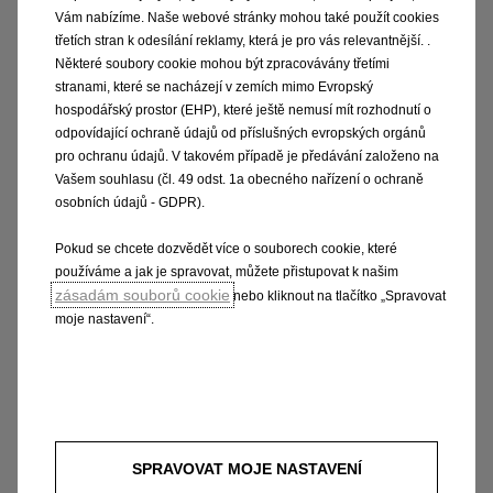
Samostatné sedadlo spolujezdce
Vám nabízíme. Naše webové stránky mohou také použít cookies
Manuálně ovládaná přední a zadní okna
třetích stran k odesílání reklamy, která je pro vás relevantnější. .
Sedadlo řidiče s nastavitelným opěradlem
Některé soubory cookie mohou být zpracovávány třetími
Manuálně nastavitelné sedadlo spolujezdce
stranami, které se nacházejí v zemích mimo Evropský
LHD
hospodářský prostor (EHP), které ještě nemusí mít rozhodnutí o
odpovídající ochraně údajů od příslušných evropských orgánů
INFOZÁBAVA
pro ochranu údajů. V takovém případě je předávání založeno na
Vašem souhlasu (čl. 49 odst. 1a obecného nařízení o ochraně
Monochromatický digitální přístrojový panel
osobních údajů - GDPR).
Ovládání audiosystému a tempomatu na volantu
Pokud se chcete dozvědět více o souborech cookie, které
SPS ENTRY E&BCALL
používáme a jak je spravovat, můžete přistupovat k našim
zásadám souborů cookie
nebo kliknout na tlačítko „Spravovat
SADY VÝBAV
moje nastavení“.
Optická a osvětlovací sada
TECHNIKA
Nabíjecí kabel režim 3, 3 fáze – 11 kW – 3 x 16 A – 6 m
Třífázová palubní nabíječka 11 kW s funkcí V2L (Vehicle
SPRAVOVAT MOJE NASTAVENÍ
to Load)