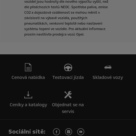
vozidel
jsou
hodnoty
dle
nového
výpočtu
vyšší,
než
dle
předchozích
testů
NEDC.
Spotřeba
paliva,
emise
CO2
a
dojezdová
vzdálenost
se
mohou
měnit
v
závislosti
na
výbavě
vozidla,
použitých
pneumatikách,
venkovní
teplotě
nebo
nastavení
systému
topení
ve
vozidle.
Pro
aktuální
informace
prosím
navštivte
prodejce
vozů
Opel.
Cenová nabídka
Testovací jízda
Skladové vozy
Ceníky a katalogy
Objednat se na
servis
Sociální sítě: