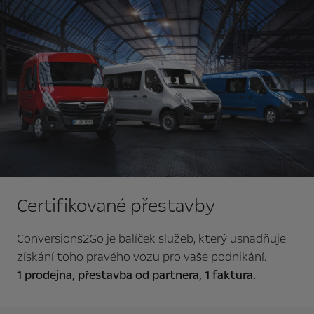
Certifikované přestavby
Conversions2Go je balíček služeb, který usnadňuje
získání toho pravého vozu pro vaše podnikání.
1 prodejna, přestavba od partnera, 1 faktura.