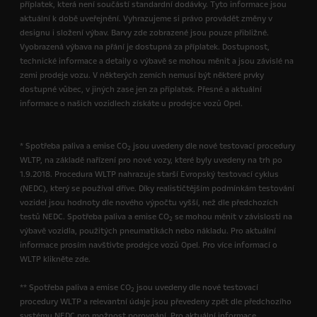
příplatek, která není součástí standardní dodávky. Tyto informace jsou
aktuální k době uveřejnění. Vyhrazujeme si právo provádět změny v
designu i složení výbav. Barvy zde zobrazené jsou pouze přibližné.
Vyobrazená výbava na přání je dostupná za příplatek. Dostupnost,
technické informace a detaily o výbavě se mohou měnit a jsou závislé na
zemi prodeje vozu. V některých zemích nemusí být některé prvky
dostupné vůbec, v jiných zase jen za příplatek. Přesné a aktuální
informace o našich vozidlech získáte u prodejce vozů Opel.
* Spotřeba paliva a emise CO
jsou uvedeny dle nové testovací procedury
2
WLTP, na základě nařízení pro nové vozy, které byly uvedeny na trh po
1.9.2018. Procedura WLTP nahrazuje starší Evropský testovací cyklus
(NEDC), který se používal dříve. Díky realističtějším podmínkám testování
vozidel jsou hodnoty dle nového výpočtu vyšší, než dle předchozích
testů NEDC. Spotřeba paliva a emise CO
se mohou měnit v závislosti na
2
výbavě vozidla, použitých pneumatikách nebo nákladu. Pro aktuální
informace prosím navštivte prodejce vozů Opel. Pro více informací o
WLTP klikněte zde.
** Spotřeba paliva a emise CO
jsou uvedeny dle nové testovací
2
procedury WLTP a relevantní údaje jsou převedeny zpět dle předchozího
systému NEDC pro možnost porovnání. Pro aktuální informace