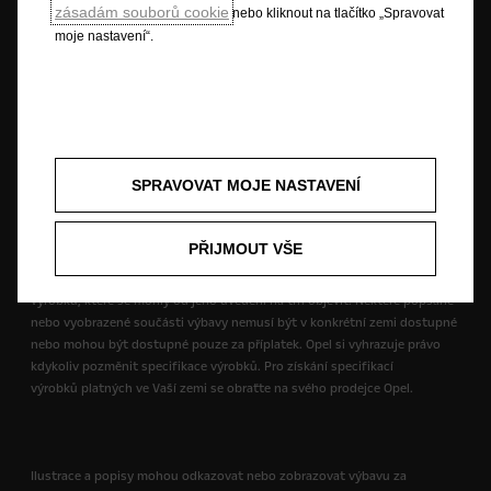
Budoucnost patří všem © Opel 2022
zásadám souborů cookie
nebo kliknout na tlačítko „Spravovat
Ochranná známka a autorské právo
moje nastavení“.
Osobní údaje a právní aspekty
Spotřeba paliva dle jízdního cyklu WLTP
Právní ujednání
Recyklace
Opel worldwide
Prohlášení o shodě
Nastavení cookies
Informace k EU Data Act
SPRAVOVAT MOJE NASTAVENÍ
Opel vynaloží patřičné úsilí na zajištění toho, aby obsah této stránky byl
správný a aktuální, ale nepřijímá žádnou odpovědnost za jakékoliv nároky
PŘIJMOUT VŠE
či ztráty vyplývající ze spoléhání se na obsah této stránky. Některé
informace na této stránce mohou být nesprávné v důsledku změn u
výrobku, které se mohly od jeho uvedení na trh objevit. Některé popsané
nebo vyobrazené součásti výbavy nemusí být v konkrétní zemi dostupné
nebo mohou být dostupné pouze za příplatek. Opel si vyhrazuje právo
kdykoliv pozměnit specifikace výrobků. Pro získání specifikací
výrobků platných ve Vaší zemi se obraťte na svého prodejce Opel.
Ilustrace a popisy mohou odkazovat nebo zobrazovat výbavu za