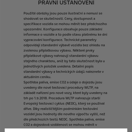
PRÁVNÍ USTANOVENÍ
Použité
obrázky
jsou
pouze
ilustrační
a
nemusí
se
shodovat
se
skutečností.
Ceny,
dostupnost
a
specifikace
vozidla
se
mohou
měnit
bez
předchozího
upozornění.
Konfigurace
obsahuje
pouze
základní
informace
o
vozidle
a
to
podle
stavu
platnému
ke
dni
vypracování
konfigurace.
Technické
parametry
odpovídají
standardní
výbavě
vozidla
bez
ohledu
na
zvolenou
příplatkovou
výbavu.
Některé
prvky
příplatkové
výbavy
nahrazují
standardní
výbavu
stejného
charakteru,
aniž
by
tato
skutečnost
byla
u
jednotlivých
položek
uvedena.
Detailní
popis
standardní
výbavy
a
technických
údajů
naleznete
v
aktuálním
ceníku.
Spotřeba
paliva,
emise
CO2
a
údaje
o
dojezdu
jsou
uvedeny
dle
nové
testovací
procedury
WLTP,
na
základě
nařízení
pro
nové
vozy,
které
byly
uvedeny
na
trh
po
1.9.2018.
Procedura
WLTP
nahrazuje
starší
Evropský
testovací
cyklus
(NEDC),
který
se
používal
dříve.
Díky
realističtějším
podmínkám
testování
vozidel
jsou
hodnoty
dle
nového
výpočtu
vyšší,
než
dle
předchozích
testů
NEDC.
Spotřeba
paliva,
emise
CO2
a
dojezdová
vzdálenost
se
mohou
měnit
v
závislosti
na
výbavě
vozidla,
použitých