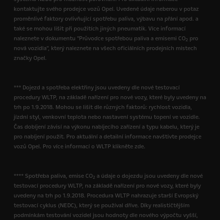
kontaktujte svého prodejce vozů Opel. Uvedené údaje neberou v potaz
proměnlivé faktory ovlivňující spotřebu paliva, výbavu na přání apod. a
také se mohou lišit při použitích jiných pneumatik. Více informací
naleznete v dokumentu "Průvodce spotřebou paliva a emisemi CO
pro
2
nová vozidla", který naleznete na všech oficiálních prodejních místech
značky Opel.
*** Dojezd a spotřeba elektřiny jsou uvedeny dle nové testovací
procedury WLTP, na základě nařízení pro nové vozy, které byly uvedeny na
trh po 1.9.2018. Mohou se lišit dle různých faktorů: rychlost vozidla,
jízdní styl, venkovní teplota nebo nastavení systému topení ve vozidle.
Čas dobíjení závisí na výkonu nabíjecího zařízení a typu kabelu, který je
pro nabíjení použit. Pro aktuální a detailní informace navštivte prodejce
vozů Opel. Pro více informací o WLTP klikněte zde.
**** Spotřeba paliva, emise CO
a údaje o dojezdu jsou uvedeny dle nové
2
testovací procedury WLTP, na základě nařízení pro nové vozy, které byly
uvedeny na trh po 1.9.2018. Procedura WLTP nahrazuje starší Evropský
testovací cyklus (NEDC), který se používal dříve. Díky realističtějším
podmínkám testování vozidel jsou hodnoty dle nového výpočtu vyšší,