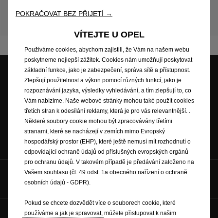
pneumatikách,
venkovní
teplotě
nebo
nastavení
POKRAČOVAT BEZ PŘIJETÍ →
systému
topení
ve
vozidle.
Pro
aktuální
informace
prosím
navštivte
prodejce
vozů
Opel.
VÍTEJTE U OPEL
Používáme cookies, abychom zajistili, že Vám na našem webu
poskytneme nejlepší zážitek. Cookies nám umožňují poskytovat
základní funkce, jako je zabezpečení, správa sítě a přístupnost.
Zlepšují použitelnost a výkon pomocí různých funkcí, jako je
rozpoznávání jazyka, výsledky vyhledávání, a tím zlepšují to, co
Cenová nabídka
Testovací jízda
Skladové vozy
Vám nabízíme. Naše webové stránky mohou také použít cookies
třetích stran k odesílání reklamy, která je pro vás relevantnější. .
Některé soubory cookie mohou být zpracovávány třetími
stranami, které se nacházejí v zemích mimo Evropský
Ceníky a katalogy
Objednat se na
hospodářský prostor (EHP), které ještě nemusí mít rozhodnutí o
servis
odpovídající ochraně údajů od příslušných evropských orgánů
pro ochranu údajů. V takovém případě je předávání založeno na
Vašem souhlasu (čl. 49 odst. 1a obecného nařízení o ochraně
Sociální sítě:
osobních údajů - GDPR).
Pokud se chcete dozvědět více o souborech cookie, které
používáme a jak je spravovat, můžete přistupovat k našim