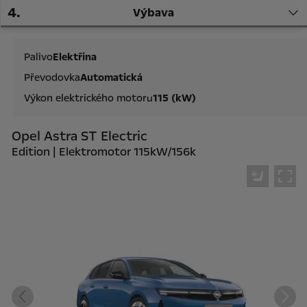
4
.
Výbava
Palivo
Elektřina
Převodovka
Automatická
Výkon elektrického motoru
115 (kW)
Opel Astra ST Electric
Edition | Elektromotor 115kW/156k