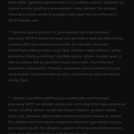
testů NEDC. Spotřeba paliva a emise CO
se mohou měnit v závislosti na
2
výbavě vozidla, použitých pneumatikách nebo nákladu. Pro aktuální
informace prosím navštivte prodejce vozů Opel. Pro více informací o
WLTP klikněte zde.
** Spotřeba paliva a emise CO
jsou uvedeny dle nové testovací
2
procedury WLTP a relevantní údaje jsou převedeny zpět dle předchozího
systému NEDC pro možnost porovnání. Pro aktuální informace
kontaktujte svého prodejce vozů Opel. Uvedené údaje neberou v potaz
proměnlivé faktory ovlivňující spotřebu paliva, výbavu na přání apod. a
také se mohou lišit při použitích jiných pneumatik. Více informací
naleznete v dokumentu "Průvodce spotřebou paliva a emisemi CO
pro
2
nová vozidla", který naleznete na všech oficiálních prodejních místech
značky Opel.
*** Dojezd a spotřeba elektřiny jsou uvedeny dle nové testovací
procedury WLTP, na základě nařízení pro nové vozy, které byly uvedeny na
trh po 1.9.2018. Mohou se lišit dle různých faktorů: rychlost vozidla,
jízdní styl, venkovní teplota nebo nastavení systému topení ve vozidle.
Čas dobíjení závisí na výkonu nabíjecího zařízení a typu kabelu, který je
pro nabíjení použit. Pro aktuální a detailní informace navštivte prodejce