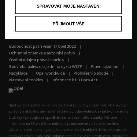
servis
SPRAVOVAT MOJE NASTAVENÍ
Sociální sítě:
PŘIJMOUT VŠE
Budoucnost patří všem © Opel 2022
Ochranná známka a autorské právo
Osobní údaje a právní aspekty
Spotřeba paliva dle jízdního cyklu WLTP
Právní ujednání
Recyklace
Opel worldwide
Prohlášení o shodě
Nastavení cookies
Informace k EU Data Act
Opel vynaloží patřičné úsilí na zajištění toho, aby obsah této stránky byl
správný a aktuální, ale nepřijímá žádnou odpovědnost za jakékoliv nároky
či ztráty vyplývající ze spoléhání se na obsah této stránky. Některé
informace na této stránce mohou být nesprávné v důsledku změn u
výrobku, které se mohly od jeho uvedení na trh objevit. Některé popsané
nebo vyobrazené součásti výbavy nemusí být v konkrétní zemi dostupné