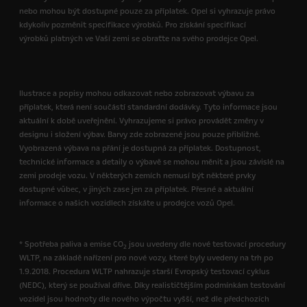
nebo mohou být dostupné pouze za příplatek. Opel si vyhrazuje právo
kdykoliv pozměnit specifikace výrobků. Pro získání specifikací
výrobků platných ve Vaší zemi se obraťte na svého prodejce Opel.
Ilustrace a popisy mohou odkazovat nebo zobrazovat výbavu za
příplatek, která není součástí standardní dodávky. Tyto informace jsou
aktuální k době uveřejnění. Vyhrazujeme si právo provádět změny v
designu i složení výbav. Barvy zde zobrazené jsou pouze přibližné.
Vyobrazená výbava na přání je dostupná za příplatek. Dostupnost,
technické informace a detaily o výbavě se mohou měnit a jsou závislé na
zemi prodeje vozu. V některých zemích nemusí být některé prvky
dostupné vůbec, v jiných zase jen za příplatek. Přesné a aktuální
informace o našich vozidlech získáte u prodejce vozů Opel.
* Spotřeba paliva a emise CO
jsou uvedeny dle nové testovací procedury
2
WLTP, na základě nařízení pro nové vozy, které byly uvedeny na trh po
1.9.2018. Procedura WLTP nahrazuje starší Evropský testovací cyklus
(NEDC), který se používal dříve. Díky realističtějším podmínkám testování
vozidel jsou hodnoty dle nového výpočtu vyšší, než dle předchozích