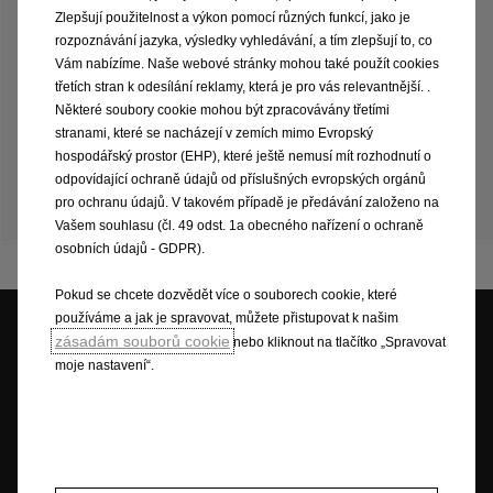
Zlepšují použitelnost a výkon pomocí různých funkcí, jako je
základě
nařízení
pro
nové
vozy,
které
byly
uvedeny
na
trh
po
1.9.2018.
Procedura
WLTP
nahrazuje
starší
rozpoznávání jazyka, výsledky vyhledávání, a tím zlepšují to, co
Evropský
testovací
cyklus
(NEDC),
který
se
používal
Vám nabízíme. Naše webové stránky mohou také použít cookies
dříve.
Díky
realističtějším
podmínkám
testování
třetích stran k odesílání reklamy, která je pro vás relevantnější. .
vozidel
jsou
hodnoty
dle
nového
výpočtu
vyšší,
než
Některé soubory cookie mohou být zpracovávány třetími
dle
předchozích
testů
NEDC.
Spotřeba
paliva,
emise
stranami, které se nacházejí v zemích mimo Evropský
CO2
a
dojezdová
vzdálenost
se
mohou
měnit
v
hospodářský prostor (EHP), které ještě nemusí mít rozhodnutí o
závislosti
na
výbavě
vozidla,
použitých
pneumatikách,
venkovní
teplotě
nebo
nastavení
odpovídající ochraně údajů od příslušných evropských orgánů
systému
topení
ve
vozidle.
Pro
aktuální
informace
pro ochranu údajů. V takovém případě je předávání založeno na
prosím
navštivte
prodejce
vozů
Opel.
Vašem souhlasu (čl. 49 odst. 1a obecného nařízení o ochraně
osobních údajů - GDPR).
Pokud se chcete dozvědět více o souborech cookie, které
používáme a jak je spravovat, můžete přistupovat k našim
zásadám souborů cookie
nebo kliknout na tlačítko „Spravovat
moje nastavení“.
Cenová nabídka
Testovací jízda
Skladové vozy
Ceníky a katalogy
Objednat se na