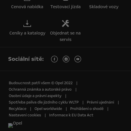
Cenová nabídka
Testovací jízda
Skladové vozy
Ceníky a katalogy
Objednat se na
servis
Sociální sítě:
Budoucnost patří všem © Opel 2022
Ochranná známka a autorské právo
Osobní údaje a právní aspekty
Spotřeba paliva dle jízdního cyklu WLTP
Právní ujednání
Recyklace
Opel worldwide
Prohlášení o shodě
Nastavení cookies
Informace k EU Data Act