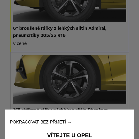
6" broušené ráfky z lehkých slitin Admiral,
pneumatiky 205/55 R16
v ceně
16" stříbrné ráfky z lehkých slitin Phantom,
celoroční pneumatiky 205/55 R16
POKRAČOVAT BEZ PŘIJETÍ →
6 000 Kč s DPH
VÍTEJTE U OPEL