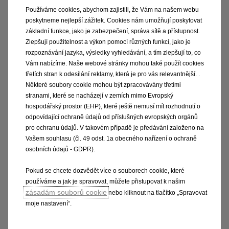
Používáme cookies, abychom zajistili, že Vám na našem webu
poskytneme nejlepší zážitek. Cookies nám umožňují poskytovat
základní funkce, jako je zabezpečení, správa sítě a přístupnost.
Zlepšují použitelnost a výkon pomocí různých funkcí, jako je
rozpoznávání jazyka, výsledky vyhledávání, a tím zlepšují to, co
Vám nabízíme. Naše webové stránky mohou také použít cookies
třetích stran k odesílání reklamy, která je pro vás relevantnější. .
Některé soubory cookie mohou být zpracovávány třetími
17" broušené ráfky z lehkých slitin Kadett,
stranami, které se nacházejí v zemích mimo Evropský
pneumatiky 225/45 R17
hospodářský prostor (EHP), které ještě nemusí mít rozhodnutí o
6 000 Kč s DPH
odpovídající ochraně údajů od příslušných evropských orgánů
pro ochranu údajů. V takovém případě je předávání založeno na
Vašem souhlasu (čl. 49 odst. 1a obecného nařízení o ochraně
PRÁVNÍ USTANOVENÍ
osobních údajů - GDPR).
Použité
obrázky
jsou
pouze
ilustrativní
a
nemusí
se
Pokud se chcete dozvědět více o souborech cookie, které
shodovat
se
skutečností.
Ceny,
dostupnost
a
používáme a jak je spravovat, můžete přistupovat k našim
specifikace
vozu
se
mohou
měnit
bez
předchozího
zásadám souborů cookie
nebo kliknout na tlačítko „Spravovat
upozornění.
Konfigurace
obsahuje
pouze
základní
moje nastavení“.
informace
o
vozidle,
a
to
podle
stavu
platnému
ke
dni
vytvoření
konfigurace.
Technické
parametry
odpovídají
standardní
výbavě
vozidla
bez
ohledu
na