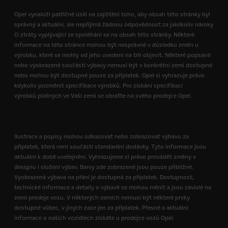
Opel vynaloží patřičné úsilí na zajištění toho, aby obsah této stránky byl
správný a aktuální, ale nepřijímá žádnou odpovědnost za jakékoliv nároky
či ztráty vyplývající ze spoléhání se na obsah této stránky. Některé
informace na této stránce mohou být nesprávné v důsledku změn u
výrobku, které se mohly od jeho uvedení na trh objevit. Některé popsané
nebo vyobrazené součásti výbavy nemusí být v konkrétní zemi dostupné
nebo mohou být dostupné pouze za příplatek. Opel si vyhrazuje právo
kdykoliv pozměnit specifikace výrobků. Pro získání specifikací
výrobků platných ve Vaší zemi se obraťte na svého prodejce Opel.
Ilustrace a popisy mohou odkazovat nebo zobrazovat výbavu za
příplatek, která není součástí standardní dodávky. Tyto informace jsou
aktuální k době uveřejnění. Vyhrazujeme si právo provádět změny v
designu i složení výbav. Barvy zde zobrazené jsou pouze přibližné.
Vyobrazená výbava na přání je dostupná za příplatek. Dostupnost,
technické informace a detaily o výbavě se mohou měnit a jsou závislé na
zemi prodeje vozu. V některých zemích nemusí být některé prvky
dostupné vůbec, v jiných zase jen za příplatek. Přesné a aktuální
informace o našich vozidlech získáte u prodejce vozů Opel.