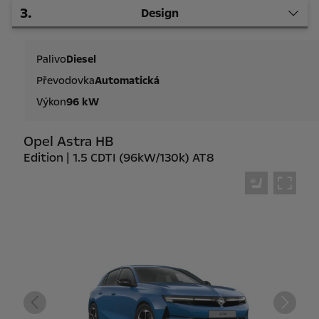
3
.
Design
Palivo
Diesel
Převodovka
Automatická
Výkon
96 kW
Opel Astra HB
Edition | 1.5 CDTI (96kW/130k) AT8