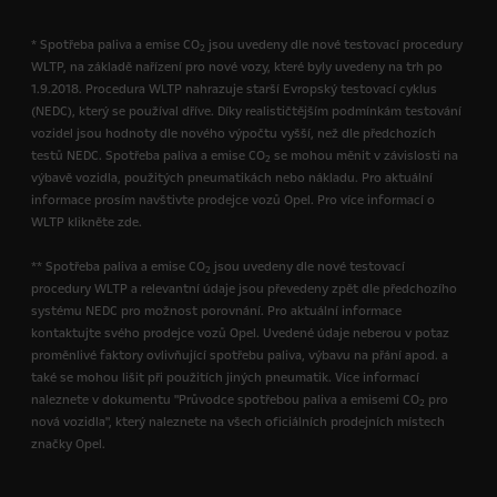
* Spotřeba paliva a emise CO
jsou uvedeny dle nové testovací procedury
2
WLTP, na základě nařízení pro nové vozy, které byly uvedeny na trh po
1.9.2018. Procedura WLTP nahrazuje starší Evropský testovací cyklus
(NEDC), který se používal dříve. Díky realističtějším podmínkám testování
vozidel jsou hodnoty dle nového výpočtu vyšší, než dle předchozích
testů NEDC. Spotřeba paliva a emise CO
se mohou měnit v závislosti na
2
výbavě vozidla, použitých pneumatikách nebo nákladu. Pro aktuální
informace prosím navštivte prodejce vozů Opel. Pro více informací o
WLTP klikněte zde.
** Spotřeba paliva a emise CO
jsou uvedeny dle nové testovací
2
procedury WLTP a relevantní údaje jsou převedeny zpět dle předchozího
systému NEDC pro možnost porovnání. Pro aktuální informace
kontaktujte svého prodejce vozů Opel. Uvedené údaje neberou v potaz
proměnlivé faktory ovlivňující spotřebu paliva, výbavu na přání apod. a
také se mohou lišit při použitích jiných pneumatik. Více informací
naleznete v dokumentu "Průvodce spotřebou paliva a emisemi CO
pro
2
nová vozidla", který naleznete na všech oficiálních prodejních místech
značky Opel.