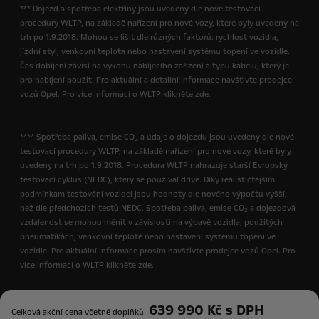
*** Dojezd a spotřeba elektřiny jsou uvedeny dle nové testovací
procedury WLTP, na základě nařízení pro nové vozy, které byly uvedeny na
trh po 1.9.2018. Mohou se lišit dle různých faktorů: rychlost vozidla,
jízdní styl, venkovní teplota nebo nastavení systému topení ve vozidle.
Čas dobíjení závisí na výkonu nabíjecího zařízení a typu kabelu, který je
pro nabíjení použit. Pro aktuální a detailní informace navštivte prodejce
vozů Opel. Pro více informací o WLTP klikněte zde.
**** Spotřeba paliva, emise CO
a údaje o dojezdu jsou uvedeny dle nové
2
testovací procedury WLTP, na základě nařízení pro nové vozy, které byly
uvedeny na trh po 1.9.2018. Procedura WLTP nahrazuje starší Evropský
testovací cyklus (NEDC), který se používal dříve. Díky realističtějším
podmínkám testování vozidel jsou hodnoty dle nového výpočtu vyšší,
než dle předchozích testů NEDC. Spotřeba paliva, emise CO
a dojezdová
2
vzdálenost se mohou měnit v závislosti na výbavě vozidla, použitých
pneumatikách, venkovní teplotě nebo nastavení systému topení ve
vozidle. Pro aktuální informace prosím navštivte prodejce vozů Opel. Pro
více informací o WLTP klikněte zde.
639 990 Kč s DPH
Celková akční cena včetně doplňků