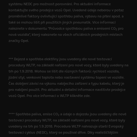
systému NEDC pro možnost porovnání. Pro aktuální informace
kontaktujte svého prodejce vozů Opel. Uvedené údaje neberou v potaz
proměnlivé faktory ovlivňující spotřebu paliva, výbavu na přání apod. a
také se mohou lišit při použitích jiných pneumatik. Více informací
naleznete v dokumentu "Průvodce spotřebou paliva a emisemi CO
pro
2
nová vozidla", který naleznete na všech oficiálních prodejních místech
značky Opel.
*** Dojezd a spotřeba elektřiny jsou uvedeny dle nové testovací
procedury WLTP, na základě nařízení pro nové vozy, které byly uvedeny na
trh po 1.9.2018. Mohou se lišit dle různých faktorů: rychlost vozidla,
jízdní styl, venkovní teplota nebo nastavení systému topení ve vozidle.
Čas dobíjení závisí na výkonu nabíjecího zařízení a typu kabelu, který je
pro nabíjení použit. Pro aktuální a detailní informace navštivte prodejce
vozů Opel. Pro více informací o WLTP klikněte zde.
**** Spotřeba paliva, emise CO
a údaje o dojezdu jsou uvedeny dle nové
2
testovací procedury WLTP, na základě nařízení pro nové vozy, které byly
uvedeny na trh po 1.9.2018. Procedura WLTP nahrazuje starší Evropský
testovací cyklus (NEDC), který se používal dříve. Díky realističtějším