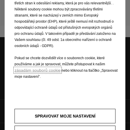
závislosti
na
výbavě
vozidla,
použitých
třetích stran k odesílání reklamy, která je pro vás relevantnější. .
pneumatikách,
venkovní
teplotě
nebo
nastavení
Některé soubory cookie mohou být zpracovávány třetími
systému
topení
ve
vozidle.
Pro
aktuální
informace
stranami, které se nacházejí v zemích mimo Evropský
prosím
navštivte
prodejce
vozů
Opel.
hospodářský prostor (EHP), které ještě nemusí mít rozhodnutí o
odpovídající ochraně údajů od příslušných evropských orgánů
pro ochranu údajů. V takovém případě je předávání založeno na
Vašem souhlasu (čl. 49 odst. 1a obecného nařízení o ochraně
osobních údajů - GDPR).
Pokud se chcete dozvědět více o souborech cookie, které
Cenová nabídka
Testovací jízda
Skladové vozy
používáme a jak je spravovat, můžete přistupovat k našim
zásadám souborů cookie
nebo kliknout na tlačítko „Spravovat
moje nastavení“.
Ceníky a katalogy
Objednat se na
servis
Sociální sítě:
SPRAVOVAT MOJE NASTAVENÍ