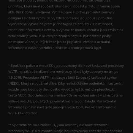
Ilustrace a popisy mohou odkazovat nebo zobrazovat výbavu za
příplatek, která není součástí standardní dodávky. Tyto informace jsou
aktuální k době uveřejnění. Vyhrazujeme si právo provádět změny v
designu i složení výbav. Barvy zde zobrazené jsou pouze přibližné.
Vyobrazená výbava na přání je dostupná za příplatek. Dostupnost,
technické informace a detaily o výbavě se mohou měnit a jsou závislé na
zemi prodeje vozu. V některých zemích nemusí být některé prvky
dostupné vůbec, v jiných zase jen za příplatek. Přesné a aktuální
informace o našich vozidlech získáte u prodejce vozů Opel.
* Spotřeba paliva a emise CO
jsou uvedeny dle nové testovací procedury
2
WLTP, na základě nařízení pro nové vozy, které byly uvedeny na trh po
1.9.2018. Procedura WLTP nahrazuje starší Evropský testovací cyklus
(NEDC), který se používal dříve. Díky realističtějším podmínkám testování
vozidel jsou hodnoty dle nového výpočtu vyšší, než dle předchozích
testů NEDC. Spotřeba paliva a emise CO
se mohou měnit v závislosti na
2
výbavě vozidla, použitých pneumatikách nebo nákladu. Pro aktuální
informace prosím navštivte prodejce vozů Opel. Pro více informací o
WLTP klikněte zde.
** Spotřeba paliva a emise CO
jsou uvedeny dle nové testovací
2
procedury WLTP a relevantní údaje jsou převedeny zpět dle předchozího