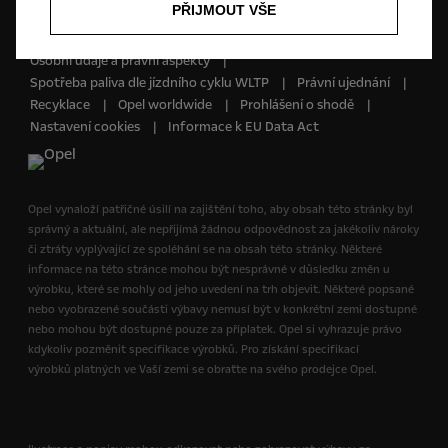
PŘIJMOUT VŠE
Budoucnost patří všem © Opel 2022
Ochranná známka a autorské právo
Osobní údaje a právní aspekty
Spotřeba paliva dle jízdního cyklu WLTP
Právní ujednání
Recyklace
Opel worldwide
Prohlášení o shodě
Nastavení cookies
Informace k EU Data Act
Opel vynaloží patřičné úsilí na zajištění toho, aby obsah této stránky byl
správný a aktuální, ale nepřijímá žádnou odpovědnost za jakékoliv nároky
či ztráty vyplývající ze spoléhání se na obsah této stránky. Některé
informace na této stránce mohou být nesprávné v důsledku změn u
výrobku, které se mohly od jeho uvedení na trh objevit. Některé popsané
nebo vyobrazené součásti výbavy nemusí být v konkrétní zemi dostupné
nebo mohou být dostupné pouze za příplatek. Opel si vyhrazuje právo
kdykoliv pozměnit specifikace výrobků. Pro získání specifikací
výrobků platných ve Vaší zemi se obraťte na svého prodejce Opel.