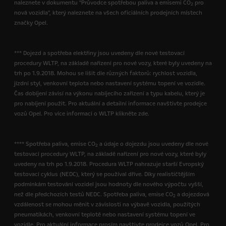
naleznete v dokumentu "Průvodce spotřebou paliva a emisemi CO
pro
2
nová vozidla", který naleznete na všech oficiálních prodejních místech
značky Opel.
*** Dojezd a spotřeba elektřiny jsou uvedeny dle nové testovací
procedury WLTP, na základě nařízení pro nové vozy, které byly uvedeny na
trh po 1.9.2018. Mohou se lišit dle různých faktorů: rychlost vozidla,
jízdní styl, venkovní teplota nebo nastavení systému topení ve vozidle.
Čas dobíjení závisí na výkonu nabíjecího zařízení a typu kabelu, který je
pro nabíjení použit. Pro aktuální a detailní informace navštivte prodejce
vozů Opel. Pro více informací o WLTP klikněte zde.
**** Spotřeba paliva, emise CO
a údaje o dojezdu jsou uvedeny dle nové
2
testovací procedury WLTP, na základě nařízení pro nové vozy, které byly
uvedeny na trh po 1.9.2018. Procedura WLTP nahrazuje starší Evropský
testovací cyklus (NEDC), který se používal dříve. Díky realističtějším
podmínkám testování vozidel jsou hodnoty dle nového výpočtu vyšší,
než dle předchozích testů NEDC. Spotřeba paliva, emise CO
a dojezdová
2
vzdálenost se mohou měnit v závislosti na výbavě vozidla, použitých
pneumatikách, venkovní teplotě nebo nastavení systému topení ve
vozidle. Pro aktuální informace prosím navštivte prodejce vozů Opel. Pro