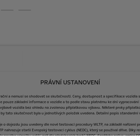
PRÁVNÍ USTANOVENÍ
rační
a
nemusí
se
shodovat
se
skutečností.
Ceny,
dostupnost
a
specifikace
vozidla
je
pouze
základní
informace
o
vozidle
a
to
podle
stavu
platnému
ke
dni
vypracování
výbavě
vozidla
bez
ohledu
na
zvolenou
příplatkovou
výbavu.
Některé
prvky
příplatk
by
tato
skutečnost
byla
u
jednotlivých
položek
uvedena.
Detailní
popis
standardní
je
o
dojezdu
jsou
uvedeny
dle
nové
testovací
procedury
WLTP,
na
základě
nařízení
p
TP
nahrazuje
starší
Evropský
testovací
cyklus
(NEDC),
který
se
používal
dříve.
Díky
re
le
nového
výpočtu
vyšší,
než
dle
předchozích
testů
NEDC.
Spotřeba
paliva,
emise
C