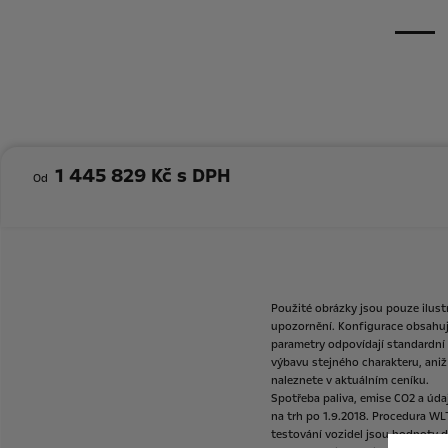
1 445 829 Kč s DPH
Od
Použité
obrázky
jsou
pouze
ilust
upozornění.
Konfigurace
obsahu
parametry
odpovídají
standardní
výbavu
stejného
charakteru,
aniž
naleznete
v
aktuálním
ceníku.
Spotřeba
paliva,
emise
CO2
a
úda
na
trh
po
1.9.2018.
Procedura
WL
testování
vozidel
jsou
hodnoty
d