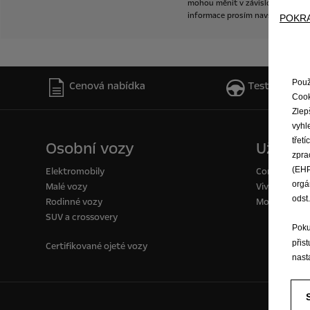
mohou
měnit
v
závislosti
na
výb
informace
prosím
navštivte
prod
POKRA
Použ
Cenová nabídka
Testovací jíz
Cook
Zlep
vyhl
třet
Osobní vozy
Užitkov
zpra
(EHP
Elektromobily
Combo Van
orgá
Malé vozy
Vivaro Van
odst
Rodinné vozy
Movano
SUV a crossovery
Poku
přis
Certifikované ojeté vozy
nast