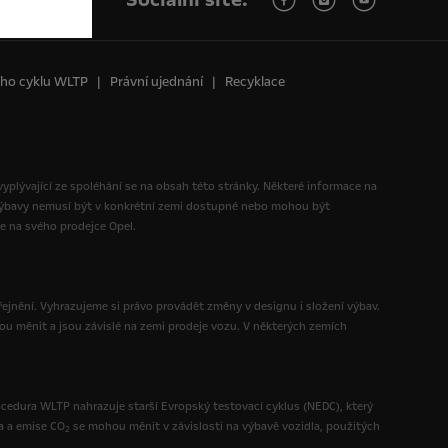
ního cyklu WLTP
Právní ujednání
Recyklace
 vyplývající ze spoléhání se na obsah této stránky. Některé informace na
 výbavy nemusí být v konkrétní zemi dostupné nebo mohou být
te na svého prodejce Opel.
ejnění. Vyhrazujeme si právo provádět změny v designu i složení výbav.
ou měnit a jsou závislé na zemi prodeje vozu. V některých zemích
ocedura WLTP nahrazuje starší Evropský testovací cyklus (NEDC), který
a a emise CO
se mohou měnit v závislosti na výbavě vozidla, použitých
2