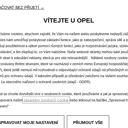
avě
vozidla,
použitých
pneumatikách,
venkovní
teplotě
nebo
nastavení
systému
top
ejce
vozů
Opel.
ČOVAT BEZ PŘIJETÍ →
VÍTEJTE U OPEL
íváme cookies, abychom zajistili, že Vám na našem webu poskytneme nejlepší záž
da
Skladové vozy
Ceník
ies nám umožňují poskytovat základní funkce, jako je zabezpečení, správa sítě a p
šují použitelnost a výkon pomocí různých funkcí, jako je rozpoznávání jazyka, výsl
edávání, a tím zlepšují to, co Vám nabízíme. Naše webové stránky mohou také použ
ích stran k odesílání reklamy, která je pro vás relevantnější. . Některé soubory cook
á vozidla
Objevte Opel
covávány třetími stranami, které se nacházejí v zemích mimo Evropský hospodářský
), které ještě nemusí mít rozhodnutí o odpovídající ochraně údajů od příslušných 
Infozábavní systémy
nů pro ochranu údajů. V takovém případě je předávání založeno na Vašem souhlas
Udržitelný rozvoj
. 1a obecného nařízení o ochraně osobních údajů - GDPR).
Opel Connect
Opel lifestyle shop
d se chcete dozvědět více o souborech cookie, které používáme a jak je spravovat
Opel Experimental
zásadám souborů cookie
tupovat k našim
nebo kliknout na tlačítko „Spravovat 
avení“.
SPRAVOVAT MOJE NASTAVENÍ
PŘIJMOUT VŠE