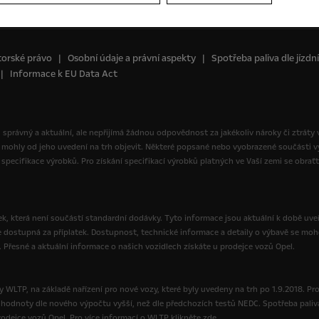
orské právo
Osobní údaje a právní aspekty
Spotřeba paliva dle jízd
Informace k EU Data Act
yl správný a aktuální, ale nepřijímá žádnou odpovědnost za jakékoliv nároky či ztráty
 mohly od jeho uvedení na trh objevit. Některé popsané nebo vyobrazené součásti
specifikace výrobků. Pro získání specifikací výrobků platných ve Vaší zemi se obrať
, která není součástí standardní dodávky. Tyto informace jsou aktuální k době uveř
e dostupná za příplatek. Dostupnost, technické informace a detaily o výbavě se moh
. Přesné a aktuální informace o našich vozidlech získáte u prodejce vozů Opel.
 WLTP, na základě nařízení pro nové vozy, které byly uvedeny na trh po 1.9.2018. Pr
ou hodnoty dle nového výpočtu vyšší, než dle předchozích testů NEDC. Spotřeba paliv
dejce vozů Opel. Pro více informací o WLTP klikněte zde.