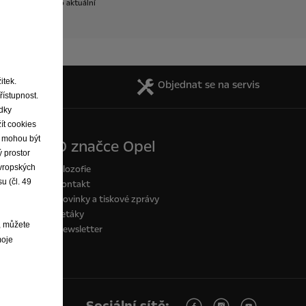
ení
ve
vozidle.
Pro
aktuální
itek.
y a katalogy
Objednat se na servis
řístupnost.
edky
ít cookies
ie mohou být
O značce Opel
 prostor
evropských
Filozofie
u (čl. 49
Kontakt
Novinky a tiskové zprávy
Letáky
, můžete
Newsletter
moje
Sociální sítě: