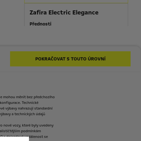
Zafira Electric Elegance
Přednosti
Bezpečnostní sada
Posuvné boční dveře s elektrickým
ovládáním a hands-free otevíráním
(včetně dětské pojistky)
POKRAČOVAT S TOUTO ÚROVNÍ
17" disky z lehkých slitin
Sada Connect
Elektrická verze
1 627 329 Kč s DPH
Od
se
mohou
měnit
bez
předchozího
Více informací
konfigurace.
Technické
ové
výbavy
nahrazují
standardní
výbavy
a
technických
údajů
ro
nové
vozy,
které
byly
uvedeny
alističtějším
podmínkám
O2
a
dojezdová
vzdálenost
se