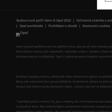
Budoucnost patří všem © Opel 2022
Ochranná známka a aut
Opel worldwide
Prohlášení o shodě
Nastavení cookies
Opel vynaloží patřičné úsilí na zajištění toho, aby obsah této stránky b
této stránce mohou být nesprávné v důsledku změn u výrobku, které se
dostupné pouze za příplatek. Opel si vyhrazuje právo kdykoliv pozměnit 
Ilustrace a popisy mohou odkazovat nebo zobrazovat výbavu za příplatek
Barvy zde zobrazené jsou pouze přibližné. Vyobrazená výbava na přání j
nemusí být některé prvky dostupné vůbec, v jiných zase jen za příplatek
* Spotřeba paliva a emise CO
jsou uvedeny dle nové testovací procedury
2
se používal dříve. Díky realističtějším podmínkám testování vozidel js
pneumatikách nebo nákladu. Pro aktuální informace prosím navštivte pro