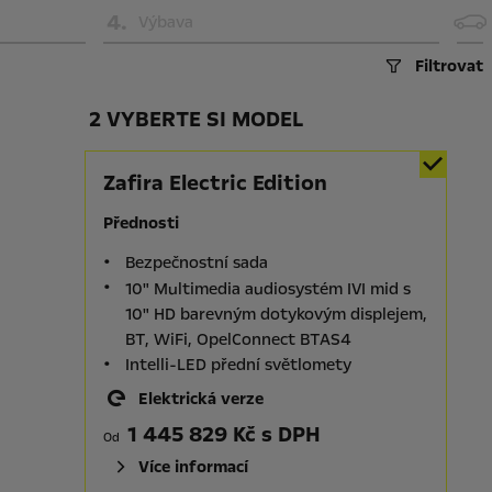
4
.
Výbava
Filtrovat
2 VYBERTE SI MODEL
Zafira Electric Edition
Přednosti
Bezpečnostní sada
10" Multimedia audiosystém IVI mid s
10" HD barevným dotykovým displejem,
BT, WiFi, OpelConnect BTAS4
Intelli-LED přední světlomety
Elektrická verze
1 445 829 Kč s DPH
Od
Více informací