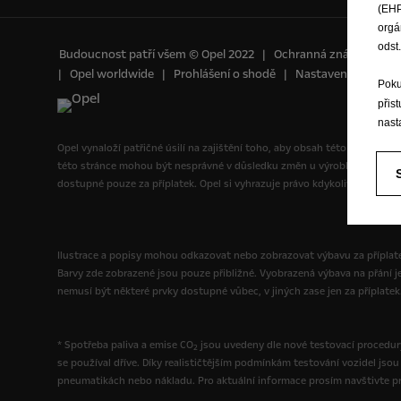
(EHP
orgá
odst
Budoucnost patří všem © Opel 2022
Ochranná známka a aut
Opel worldwide
Prohlášení o shodě
Nastavení cookies
Poku
přis
nast
Opel vynaloží patřičné úsilí na zajištění toho, aby obsah této stránky b
této stránce mohou být nesprávné v důsledku změn u výrobku, které se
dostupné pouze za příplatek. Opel si vyhrazuje právo kdykoliv pozměnit 
Ilustrace a popisy mohou odkazovat nebo zobrazovat výbavu za příplatek
Barvy zde zobrazené jsou pouze přibližné. Vyobrazená výbava na přání j
nemusí být některé prvky dostupné vůbec, v jiných zase jen za příplatek
* Spotřeba paliva a emise CO
jsou uvedeny dle nové testovací procedury
2
se používal dříve. Díky realističtějším podmínkám testování vozidel js
pneumatikách nebo nákladu. Pro aktuální informace prosím navštivte pro