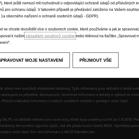
), které ještě nemusí mít rozhodnutí o odpovídající ochraně údajů od příslušných 
nů pro ochranu údajů. V takovém případě je předávání založeno na Vašem souhlas
. 1a obecného nařízení o ochraně osobních údajů - GDPR).
orské právo
Osobní údaje a právní aspekty
Spotřeba paliva dle jízd
Informace k EU Data Act
d se chcete dozvědět více o souborech cookie, které používáme a jak je spravovat
zásadám souborů cookie
tupovat k našim
nebo kliknout na tlačítko „Spravovat 
avení“.
yl správný a aktuální, ale nepřijímá žádnou odpovědnost za jakékoliv nároky či ztráty
 mohly od jeho uvedení na trh objevit. Některé popsané nebo vyobrazené součásti
SPRAVOVAT MOJE NASTAVENÍ
PŘIJMOUT VŠE
specifikace výrobků. Pro získání specifikací výrobků platných ve Vaší zemi se obrať
, která není součástí standardní dodávky. Tyto informace jsou aktuální k době uveř
e dostupná za příplatek. Dostupnost, technické informace a detaily o výbavě se moh
. Přesné a aktuální informace o našich vozidlech získáte u prodejce vozů Opel.
 WLTP, na základě nařízení pro nové vozy, které byly uvedeny na trh po 1.9.2018. Pr
ou hodnoty dle nového výpočtu vyšší, než dle předchozích testů NEDC. Spotřeba paliv
dejce vozů Opel. Pro více informací o WLTP klikněte zde.