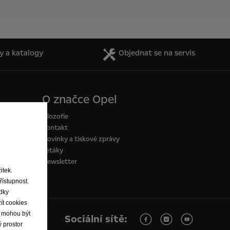
y a katalogy
Objednat se na servis
O značce Opel
Filozofie
Kontakt
Novinky a tiskové zprávy
Letáky
Newsletter
itek.
řístupnost.
edky
ít cookies
ie mohou být
Sociální sítě:
 prostor