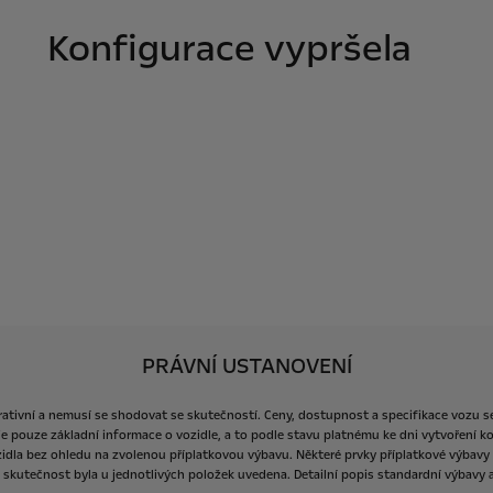
Konfigurace vypršela
PRÁVNÍ USTANOVENÍ
rativní
a
nemusí
se
shodovat
se
skutečností.
Ceny,
dostupnost
a
specifikace
vozu
s
je
pouze
základní
informace
o
vozidle,
a
to
podle
stavu
platnému
ke
dni
vytvoření
ko
idla
bez
ohledu
na
zvolenou
příplatkovou
výbavu.
Některé
prvky
příplatkové
výbavy
skutečnost
byla
u
jednotlivých
položek
uvedena.
Detailní
popis
standardní
výbavy