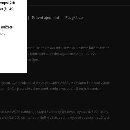
evropských
u (čl. 49
ního cyklu WLTP
Právní ujednání
Recyklace
, můžete
moje
 vyplývající ze spoléhání se na obsah této stránky. Některé informace na
 výbavy nemusí být v konkrétní zemi dostupné nebo mohou být
te na svého prodejce Opel.
ejnění. Vyhrazujeme si právo provádět změny v designu i složení výbav.
ou měnit a jsou závislé na zemi prodeje vozu. V některých zemích
ocedura WLTP nahrazuje starší Evropský testovací cyklus (NEDC), který
a a emise CO
se mohou měnit v závislosti na výbavě vozidla, použitých
2