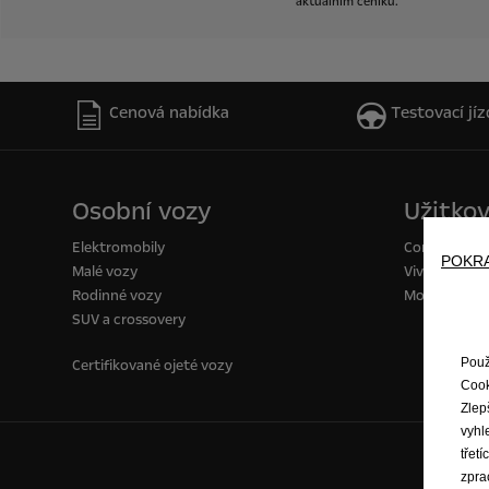
aktuálním
ceníku.
Cenová nabídka
Testovací jíz
Osobní vozy
Užitkov
Elektromobily
Combo Van
POKRA
Malé vozy
Vivaro Van
Rodinné vozy
Movano
SUV a crossovery
Použ
Certifikované ojeté vozy
Cook
Zlep
vyhl
třet
zpra