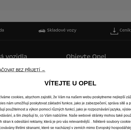
da
Skladové vozy
Ceník
á vozidla
Objevte Opel
Infozábavní systémy
ČOVAT BEZ PŘIJETÍ →
Udržitelný rozvoj
Opel Connect
VÍTEJTE U OPEL
Opel lifestyle shop
Opel Experimental
íváme cookies, abychom zajistili, že Vám na našem webu poskytneme nejlepší záž
ies nám umožňují poskytovat základní funkce, jako je zabezpečení, správa sítě a p
šují použitelnost a výkon pomocí různých funkcí, jako je rozpoznávání jazyka, výsl
edávání, a tím zlepšují to, co Vám nabízíme. Naše webové stránky mohou také použ
ích stran k odesílání reklamy, která je pro vás relevantnější. . Některé soubory cook
covávány třetími stranami, které se nacházejí v zemích mimo Evropský hospodářský