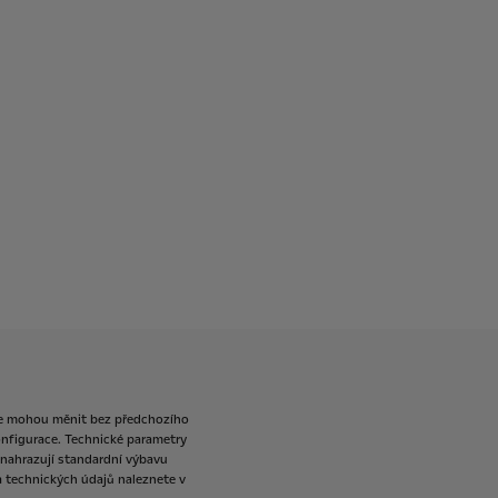
e
mohou
měnit
bez
předchozího
nfigurace.
Technické
parametry
nahrazují
standardní
výbavu
a
technických
údajů
naleznete
v