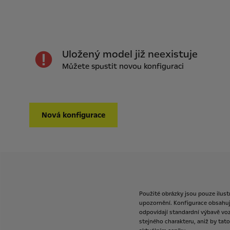
Uložený model již neexistuje
Můžete spustit novou konfiguraci
Nová konfigurace
Použité
obrázky
jsou
pouze
ilust
upozornění.
Konfigurace
obsahu
odpovídají
standardní
výbavě
voz
stejného
charakteru,
aniž
by
tato