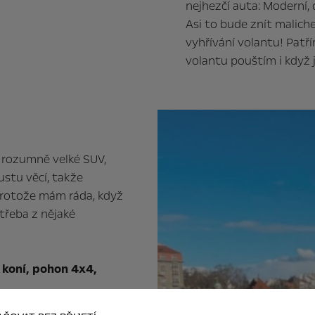
nejhezčí auta: Moderní,
Asi to bude znít maliche
vyhřívání volantu! Patřím
volantu pouštím i když
 rozumně velké SUV,
ustu věcí, takže
 protože mám ráda, když
třeba z nějaké
 koní, pohon 4x4,
 mi moc líbí… třeba se k