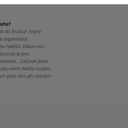
sto pro naši plánovanou
jete?
ok do života“, který
je organizace
du nabité. Zábavnou
avovat je pro
řemesla… Začínali jsme
avdu velmi dobře rozjelo
dem přes léto při cestách