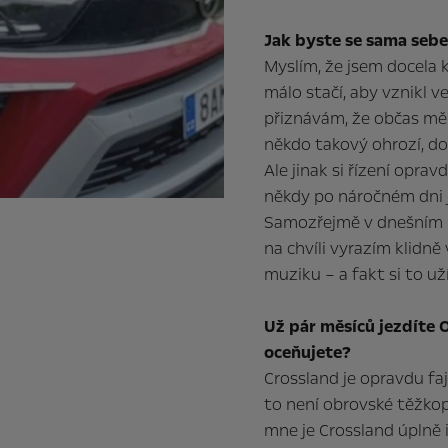
Jak byste se sama sebe
Myslím, že jsem docela k
málo stačí, aby vznikl v
přiznávám, že občas mě 
někdo takový ohrozí, d
Ale jinak si řízení opra
někdy po náročném dni jd
Samozřejmě v dnešním h
na chvíli vyrazím klidně
muziku – a fakt si to u
Už pár měsíců jezdíte
oceňujete?
Crossland je opravdu fa
to není obrovské těžkop
mne je Crossland úplně i