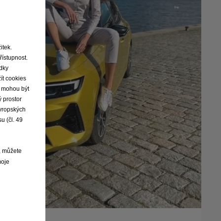
itek.
řístupnost.
edky
ít cookies
ie mohou být
 prostor
evropských
u (čl. 49
, můžete
moje