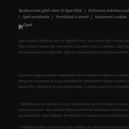
Budoucnost patří všem © Opel 2022
Ochranná známka a aut
Opel worldwide
Prohlášení o shodě
Nastavení cookies
Opel vynaloží patřičné úsilí na zajištění toho, aby obsah této stránky b
této stránce mohou být nesprávné v důsledku změn u výrobku, které se
dostupné pouze za příplatek. Opel si vyhrazuje právo kdykoliv pozměnit 
Ilustrace a popisy mohou odkazovat nebo zobrazovat výbavu za příplatek
Barvy zde zobrazené jsou pouze přibližné. Vyobrazená výbava na přání j
nemusí být některé prvky dostupné vůbec, v jiných zase jen za příplatek
* Spotřeba paliva a emise CO
jsou uvedeny dle nové testovací procedury
2
se používal dříve. Díky realističtějším podmínkám testování vozidel js
pneumatikách nebo nákladu. Pro aktuální informace prosím navštivte pro
** Spotřeba paliva a emise CO
jsou uvedeny dle nové testovací procedu
2