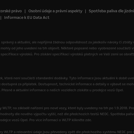
orské právo
Osobní údaje a právní aspekty
Spotřeba paliva dle jízd
Informace k EU Data Act
yl správný a aktuální, ale nepřijímá žádnou odpovědnost za jakékoliv nároky či ztráty
 mohly od jeho uvedení na trh objevit. Některé popsané nebo vyobrazené součásti
specifikace výrobků. Pro získání specifikací výrobků platných ve Vaší zemi se obrať
, která není součástí standardní dodávky. Tyto informace jsou aktuální k době uveř
e dostupná za příplatek. Dostupnost, technické informace a detaily o výbavě se moh
. Přesné a aktuální informace o našich vozidlech získáte u prodejce vozů Opel.
 WLTP, na základě nařízení pro nové vozy, které byly uvedeny na trh po 1.9.2018. Pr
ou hodnoty dle nového výpočtu vyšší, než dle předchozích testů NEDC. Spotřeba paliv
dejce vozů Opel. Pro více informací o WLTP klikněte zde.
ry WLTP a relevantní údaje jsou převedeny zpět dle předchozího systému NEDC pro 