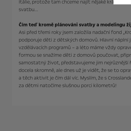
Itálie, protože tam chceme najít nějaké krásné mí
svatbu…
Čím teď kromě plánováni svatby a modelingu ži
Asi před třemi roky jsem založila nadační fond „Kr
podporuje děti z dětských domovů. Hlavní náplní 
vzdělávacích programů – a léto máme vždy oprav
formou se snažíme děti z domovů poučovat, připr
samostatný život, představujeme jim nejrůznější 
docela skromně, ale dnes už je vidět, že se to opr
a těch aktivit je čím dál víc. Myslím, že s Crosslan
za dětmi natočíme slušnou porci kilometrů!