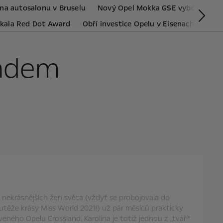
 na autosalonu v Bruselu
Nový Opel Mokka GSE vybojoval „Z
Dal
skala Red Dot Award
Obří investice Opelu v Eisenachu
Ope
andem
z nekrásnějších žen světa (vždyť se probojovala do
utěže krásy Miss World 2021!) už pár měsíců prakticky
eného Opelu Crossland. Karolína je totiž jednou z „tváří“