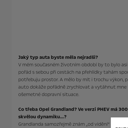
Jaký typ auta byste měla nejradši?
V mém současném životním období by to bylo asi
pořád s sebou při cestách na přehlídky tahám spo
potřebuju prostor. A mělo by mít i trochu výkon,
auto dokáže pořádně zrychlovat a vytáhnut mne 
ošemetné dopravní situace.
Co třeba Opel Grandland? Ve verzi PHEV má 300
skvělou dynamiku…?
Grandlanda samozřejmě znám „od vidění“ a fakt se