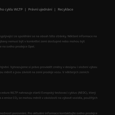
ního cyklu WLTP
Právní ujednání
Recyklace
 vyplývající ze spoléhání se na obsah této stránky. Některé informace na
 výbavy nemusí být v konkrétní zemi dostupné nebo mohou být
te na svého prodejce Opel.
ejnění. Vyhrazujeme si právo provádět změny v designu i složení výbav.
ou měnit a jsou závislé na zemi prodeje vozu. V některých zemích
ocedura WLTP nahrazuje starší Evropský testovací cyklus (NEDC), který
a a emise CO
se mohou měnit v závislosti na výbavě vozidla, použitých
2
možnost porovnání. Pro aktuální informace kontaktujte svého prodejce