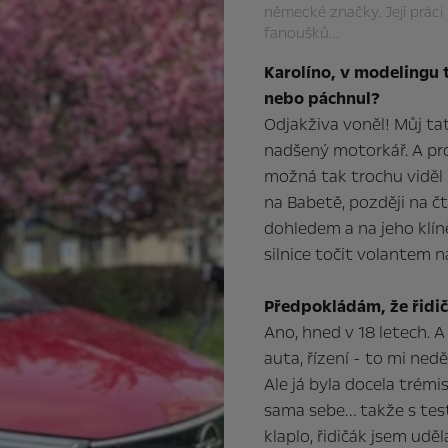
německé značky. Její práci i
fanoušků…
Karolíno, v modelingu 
nebo páchnul?
Odjakživa voněl! Můj ta
nadšený motorkář. A pro
možná tak trochu viděl 
na Babetě, později na č
dohledem a na jeho klí
silnice točit volantem 
Předpokládám, že řidič
Ano, hned v 18 letech. A
auta, řízení - to mi ned
Ale já byla docela trém
sama sebe… takže s test
klaplo, řidičák jsem udě