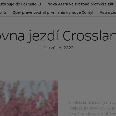
vstupuje do Formule E!
Nová Astra ve světové premiéře září
bilů
Opel právě uvolnil první snímky nové Corsy!
Astra zí
ovna jezdí Crossl
11. květen 2022
Karolína Kopíncová, jedna 
finálové skupiny TOP 12 so
denně usedá za volant červ