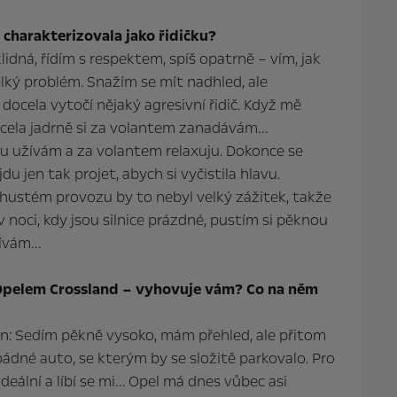
 charakterizovala jako řidičku?
lidná, řídím s respektem, spíš opatrně – vím, jak
elký problém. Snažím se mít nadhled, ale
docela vytočí nějaký agresivní řidič. Když mě
ocela jadrně si za volantem zanadávám…
vdu užívám a za volantem relaxuju. Dokonce se
u jen tak projet, abych si vyčistila hlavu.
ustém provozu by to nebyl velký zážitek, takže
 v noci, kdy jsou silnice prázdné, pustím si pěknou
žívám…
 Opelem Crossland – vyhovuje vám? Co na něm
jn: Sedím pěkně vysoko, mám přehled, ale přitom
ádné auto, se kterým by se složitě parkovalo. Pro
deální a líbí se mi… Opel má dnes vůbec asi