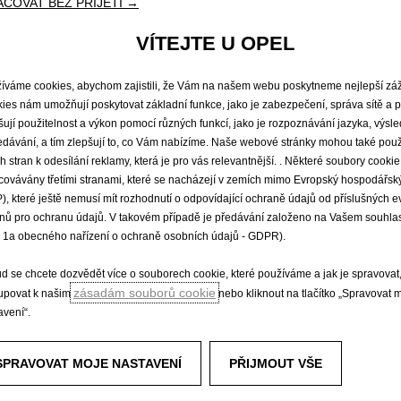
ČOVAT BEZ PŘIJETÍ →
VÍTEJTE U OPEL
člověk už dostala tady v
íváme cookies, abychom zajistili, že Vám na našem webu poskytneme nejlepší záž
 bylo to prostě
ies nám umožňují poskytovat základní funkce, jako je zabezpečení, správa sítě a p
xy maska, krásně
šují použitelnost a výkon pomocí různých funkcí, jako je rozpoznávání jazyka, výsl
edávání, a tím zlepšují to, co Vám nabízíme. Naše webové stránky mohou také použ
om atraktivním žluto-
ích stran k odesílání reklamy, která je pro vás relevantnější. . Některé soubory cook
oc příjemně jezdí –
covávány třetími stranami, které se nacházejí v zemích mimo Evropský hospodářský
icích neposkakuje, vůbec
), které ještě nemusí mít rozhodnutí o odpovídající ochraně údajů od příslušných 
riky na benzín. Interiér
nů pro ochranu údajů. V takovém případě je předávání založeno na Vašem souhlas
. 1a obecného nařízení o ochraně osobních údajů - GDPR).
myšleno tak, že člověk
ila mobil s velkým
d se chcete dozvědět více o souborech cookie, které používáme a jak je spravovat
ravdu nádherný zážitek.
zásadám souborů cookie
tupovat k našim
nebo kliknout na tlačítko „Spravovat 
a vrátit!
avení“.
se vypravila?
SPRAVOVAT MOJE NASTAVENÍ
PŘIJMOUT VŠE
ánovanou „expedici“ do