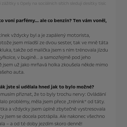
 zážitky s Opely na sociálních sítích sledují desítky tisíc
to voní parfémy… ale co benzín? Ten vám voněl,
tínek vždycky byl a je zapálený motorista,
tože jsem mladší ze dvou sester, tak ve mně táta
kluka, takže od malička jsem s ním trénovala jízdu
tyřkolce, v bugině… a samozřejmě pod jeho
ně jsem už jako mrňavá holka zkoušela někde mimo
našeho auta.
ák jste si udělala hned jak to bylo možné?
 musím přiznat, že to byly trochu nervy: Ovládání
ělalo problémy, měla jsem přece „trénink“ od táty.
istka a vždycky jsem úplně zbytečně vystresovala
y jsem se docela potrápila. Ale nakonec všechno
lala – a od té doby jezdím skoro denně!