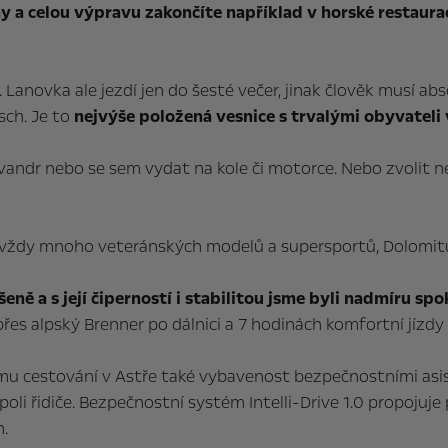
 a celou výpravu zakončíte například v horské restaura
anovka ale jezdí jen do šesté večer, jinak člověk musí abso
sch. Je to
nejvýše položená vesnice s trvalými obyvateli
vandr nebo se sem vydat na kole či motorce. Nebo zvolit 
 je vždy mnoho veteránských modelů a supersportů, Dolomi
ně a s její čiperností i stabilitou jsme byli nadmíru spo
es alpský Brenner po dálnici a 7 hodinách komfortní jízdy 
ému cestování v Astře také vybavenost bezpečnostními asist
li řidiče. Bezpečnostní systém Intelli-Drive 1.0 propojuj
.