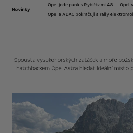
Opel jede punk s Rybičkami 48
Opel 
Novinky
Opel a ADAC pokračují s rally elektromo
Spousta vysokohorských zatáček a moře božských
hatchbackem Opel Astra hledat ideální místo p