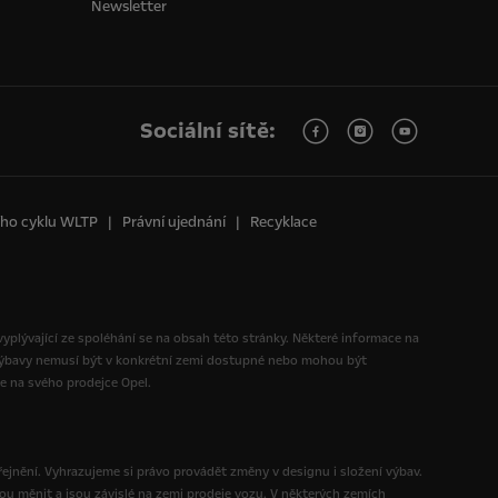
Newsletter
Sociální sítě:
ního cyklu WLTP
Právní ujednání
Recyklace
 vyplývající ze spoléhání se na obsah této stránky. Některé informace na
 výbavy nemusí být v konkrétní zemi dostupné nebo mohou být
te na svého prodejce Opel.
ejnění. Vyhrazujeme si právo provádět změny v designu i složení výbav.
ou měnit a jsou závislé na zemi prodeje vozu. V některých zemích