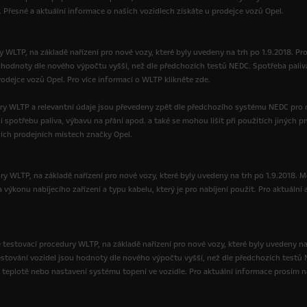
. Přesné a aktuální informace o našich vozidlech získáte u prodejce vozů Opel.
 WLTP, na základě nařízení pro nové vozy, které byly uvedeny na trh po 1.9.2018. Pr
ou hodnoty dle nového výpočtu vyšší, než dle předchozích testů NEDC. Spotřeba paliv
dejce vozů Opel. Pro více informací o WLTP klikněte zde.
ry WLTP a relevantní údaje jsou převedeny zpět dle předchozího systému NEDC pro 
í spotřebu paliva, výbavu na přání apod. a také se mohou lišit při použitích jinýc
ních prodejních místech značky Opel.
y WLTP, na základě nařízení pro nové vozy, které byly uvedeny na trh po 1.9.2018. Moh
výkonu nabíjecího zařízení a typu kabelu, který je pro nabíjení použit. Pro aktuální 
testovací procedury WLTP, na základě nařízení pro nové vozy, které byly uvedeny na
 testování vozidel jsou hodnoty dle nového výpočtu vyšší, než dle předchozích testů
 teplotě nebo nastavení systému topení ve vozidle. Pro aktuální informace prosím na