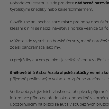
Pohodovou cestou si zde projdete
nádherné pastviny
tyrolskými knedlíky nebo kaiserschmarrnem.
Člověku se ani nechce toto místo pro bohy opouštět. L
klesání k nim se nabízí návštěva horské vesnice Calfo
Můžete zde vyrazit na horské ferraty, méně náročný 
zdejší panoramata jako my.
O projížďky autem po okolí je velký zájem. K vidění
Sněhově bílá Astra řezala alpské zatáčky velmi zkuše
příjemně posilovaným volantem. Zpět se vracíme se př
Vedle dobrých jízdních vlastností přispívá k příjemn
informace přímo na přední okno, pohodlně v zorném po
upozorňujícím na blížící se auta v souběžných pruzích