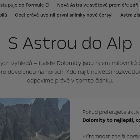
vstupuje do Formule E!
Nová Astra ve světové premiéře září
bilů
Opel právě uvolnil první snímky nové Corsy!
Astra zí
S Astrou do Alp
 výhledů – italské Dolomity jsou rájem milovníků pří
ro dovolenou na horách. Kde najít největší rozkvetlou
odpovíme právě v tomto článku.
Pokud preferujete aktiv
Dolomity to nejlepší, c
Přítomnost zdejší hors