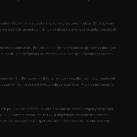
ocedura WLTP nahrazuje starší Evropský testovací cyklus (NEDC), který
a a emise CO
se mohou měnit v závislosti na výbavě vozidla, použitých
2
možnost porovnání. Pro aktuální informace kontaktujte svého prodejce
h pneumatik. Více informací naleznete v dokumentu "Průvodce spotřebou
ou se lišit dle různých faktorů: rychlost vozidla, jízdní styl, venkovní
a detailní informace navštivte prodejce vozů Opel. Pro více informací o
 trh po 1.9.2018. Procedura WLTP nahrazuje starší Evropský testovací
 NEDC. Spotřeba paliva, emise CO
a dojezdová vzdálenost se mohou
2
vštivte prodejce vozů Opel. Pro více informací o WLTP klikněte zde.