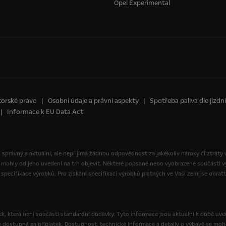
Opel Experimental
orské právo
Osobní údaje a právní aspekty
Spotřeba paliva dle jízd
Informace k EU Data Act
yl správný a aktuální, ale nepřijímá žádnou odpovědnost za jakékoliv nároky či ztráty
 mohly od jeho uvedení na trh objevit. Některé popsané nebo vyobrazené součásti
specifikace výrobků. Pro získání specifikací výrobků platných ve Vaší zemi se obrať
, která není součástí standardní dodávky. Tyto informace jsou aktuální k době uveř
e dostupná za příplatek. Dostupnost, technické informace a detaily o výbavě se moh