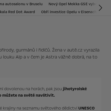
 na autosalonu v Bruselu
Nový Opel Mokka GSE vybojoval „Z
Dal
skala Red Dot Award
Obří investice Opelu v Eisenachu
Ope
rody, gurmánů i řidičů. Žena v autě.cz vyrazila
 louku Alp a v čem je Astra vážně dobrá, na to
ní dovolenou na horách, pak jsou
jihotyrolské
o můžete na světě navštívit.
ké krajiny na seznamu světového dědictví
UNESCO