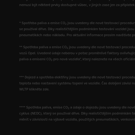
nemusí být některé prvky dostupné vůbec, v jiných zase jen za příplatek
* Spotřeba paliva a emise CO
jsou uvedeny dle nové testovací procedury
2
se používal dříve. Díky realističtějším podmínkám testování vozidel js
pneumatikách nebo nákladu. Pro aktuální informace prosím navštivte pro
** Spotřeba paliva a emise CO
jsou uvedeny dle nové testovací procedu
2
vozů Opel. Uvedené údaje neberou v potaz proměnlivé faktory ovlivňujíc
paliva a emisemi CO
pro nová vozidla", který naleznete na všech oficiál
2
*** Dojezd a spotřeba elektřiny jsou uvedeny dle nové testovací procedur
teplota nebo nastavení systému topení ve vozidle. Čas dobíjení závisí na 
WLTP klikněte zde.
**** Spotřeba paliva, emise CO
a údaje o dojezdu jsou uvedeny dle nové 
2
cyklus (NEDC), který se používal dříve. Díky realističtějším podmínkám
měnit v závislosti na výbavě vozidla, použitých pneumatikách, venkovní