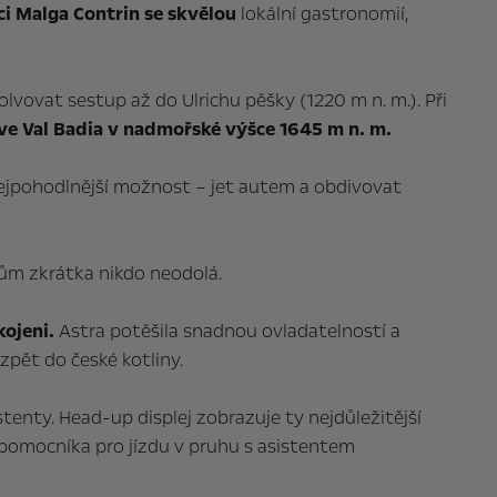
ci Malga Contrin se skvělou
lokální gastronomií,
lvovat sestup až do Ulrichu pěšky (1220 m n. m.). Při
 ve Val Badia v nadmořské výšce 1645 m n. m.
nejpohodlnější možnost – jet autem a obdivovat
tům zkrátka nikdo neodolá.
kojeni.
Astra potěšila snadnou ovladatelností a
zpět do české kotliny.
enty. Head-up displej zobrazuje ty nejdůležitější
e pomocníka pro jízdu v pruhu s asistentem