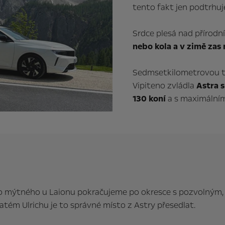
tento fakt jen podtrhuj
Srdce plesá nad přírodní
nebo kola a v zimě zas 
Sedmsetkilometrovou 
Vipiteno zvládla
Astra 
130 koní
a s maximální
ního mýtného u Laionu pokračujeme po okresce s pozvoln
vatém Ulrichu je to správné místo z Astry přesedlat.