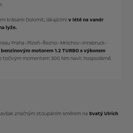
e.
mi krásami Dolomit, lákajícími
v létě na vandr
na lyže.
trasu Praha–Plzeň–Řezno–Mnichov–Innsbruck–
s benzinovým motorem 1.2 TURBO s výkonem
m točivým momentem 300 Nm navíc hospodárně.
ým, avšak značným stoupáním směrem na
Svatý Ulrich