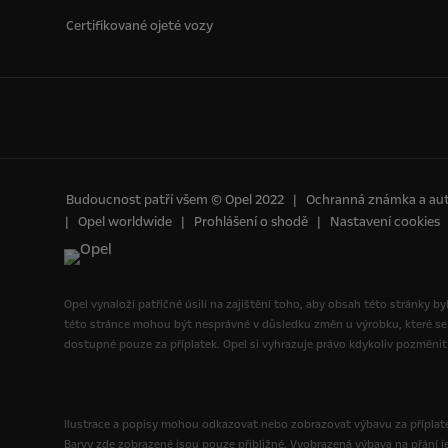
Certifikované ojeté vozy
Budoucnost patří všem © Opel 2022
Ochranná známka a aut
Opel worldwide
Prohlášení o shodě
Nastavení cookies
Opel vynaloží patřičné úsilí na zajištění toho, aby obsah této stránky b
této stránce mohou být nesprávné v důsledku změn u výrobku, které se
dostupné pouze za příplatek. Opel si vyhrazuje právo kdykoliv pozměnit 
Ilustrace a popisy mohou odkazovat nebo zobrazovat výbavu za příplatek
Barvy zde zobrazené jsou pouze přibližné. Vyobrazená výbava na přání j