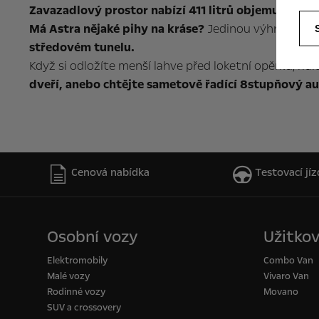
Zavazadlový prostor nabízí 411 litrů objemu, po skl
Má Astra nějaké pihy na kráse?
Jedinou výhradou v 
středovém tunelu.
Když si odložíte menší lahve před loketní opěrku, ři
dveří, anebo chtějte sametově řadící 8stupňový a
Cenová nabídka
Testovací jíz
Osobní vozy
Užitkov
Elektromobily
Combo Van
Malé vozy
Vivaro Van
Rodinné vozy
Movano
SUV a crossovery