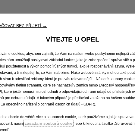
také monitoring provozu za vozem, varující před kolizemi p
ČOVAT BEZ PŘIJETÍ →
VÍTEJTE U OPEL
 parkování testovaného hatchbacku.
ux s 84 LED elementy
v každém světle a vykrývají okolní p
íváme cookies, abychom zajistili, že Vám na našem webu poskytneme nejlepší záž
jete ostatní řidiče.
ies nám umožňují poskytovat základní funkce, jako je zabezpečení, správa sítě a p
šují použitelnost a výkon pomocí různých funkcí, jako je rozpoznávání jazyka, výsl
edávání, a tím zlepšují to, co Vám nabízíme. Naše webové stránky mohou také použ
ích stran k odesílání reklamy, která je pro vás relevantnější. . Některé soubory cook
covávány třetími stranami, které se nacházejí v zemích mimo Evropský hospodářský
), které ještě nemusí mít rozhodnutí o odpovídající ochraně údajů od příslušných 
nů pro ochranu údajů. V takovém případě je předávání založeno na Vašem souhlas
 designem,
uživatelskou přátelskostí a slušnými jízdními 
. 1a obecného nařízení o ochraně osobních údajů - GDPR).
 deskou se dvěma obrazovkami
(12palcový přístrojový ští
d se chcete dozvědět více o souborech cookie, které používáme a jak je spravovat
zásadám souborů cookie
tupovat k našim
nebo kliknout na tlačítko „Spravovat 
avení“.
bezdrátové) spárování včetně nabíjení mobilu v područ