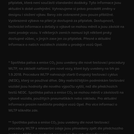
příplatek, která není součástí standardní dodávky. Tyto informace jsou
aktuální k době uveřejnění. Vyhrazujeme si právo provádět změny v
designu i složení výbav. Barvy zde zobrazené jsou pouze přibližné.
Vyobrazená výbava na přání je dostupná za příplatek. Dostupnost,
technické informace a detaily o výbavě se mohou měnit a jsou závislé na
zemi prodeje vozu. V některých zemích nemusí být některé prvky
dostupné vůbec, v jiných zase jen za příplatek. Přesné a aktuální
informace o našich vozidlech získáte u prodejce vozů Opel.
* Spotřeba paliva a emise CO
jsou uvedeny dle nové testovací procedury
2
WLTP, na základě nařízení pro nové vozy, které byly uvedeny na trh po
1.9.2018. Procedura WLTP nahrazuje starší Evropský testovací cyklus
(NEDC), který se používal dříve. Díky realističtějším podmínkám testování
vozidel jsou hodnoty dle nového výpočtu vyšší, než dle předchozích
testů NEDC. Spotřeba paliva a emise CO
se mohou měnit v závislosti na
2
výbavě vozidla, použitých pneumatikách nebo nákladu. Pro aktuální
informace prosím navštivte prodejce vozů Opel. Pro více informací o
WLTP klikněte zde.
** Spotřeba paliva a emise CO
jsou uvedeny dle nové testovací
2
procedury WLTP a relevantní údaje jsou převedeny zpět dle předchozího