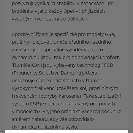
poskytují vynikající stabilitu v zatáčkách i při
brzdění a – jako každý Opel – i při jízdách
vysokými rychlostmi po dálnicích.
Sportovní řízení je specifické pro modely GSe,
pružiny i olejové tlumiče předního i zadního
zavěšení jsou speciálně vyladěny jak pro
dynamickou jízdu, tak pro odpovídající komfort.
Tlumiče KONI jsou vybaveny technologií FSD
(Frequency Selective Damping), která
umožňuje různé charakteristiky tlumení
vysokých frekvencí (zavěšení kol) proti nízkým
frekvencím (pohyby karoserie). Také stabilizační
systém ESP je speciálně upravený pro použití
v modelech GSe, jeho práh aktivace byl posunut
směrem nahoru, aby vše odpovídalo
dynamickému jízdnímu stylu.