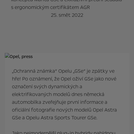
s ergonomickým certifikátem AGR
25. smět 2022
„Ochranná známka“ Opelu „GSe“ je zpátky ve
hře! Po oznámení, že Opel oživí GSe jako nové
označení svých dynamických a
elektrifikovaných modelů dnes německá
automobilka zveřejňuje první informace a
oficiální fotografie nových modelů Opel Astra
GSe a Opelu Astra Sports Tourer GSe.
Jako nejmodernější plug-in hybridy nabídnou