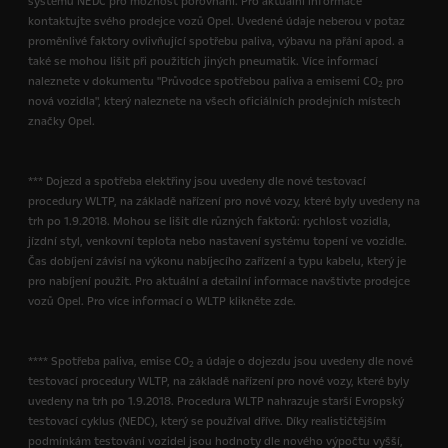
systému NEDC pro možnost porovnání. Pro aktuální informace
kontaktujte svého prodejce vozů Opel. Uvedené údaje neberou v potaz
proměnlivé faktory ovlivňující spotřebu paliva, výbavu na přání apod. a
také se mohou lišit při použitích jiných pneumatik. Více informací
naleznete v dokumentu "Průvodce spotřebou paliva a emisemi CO
pro
2
nová vozidla", který naleznete na všech oficiálních prodejních místech
značky Opel.
*** Dojezd a spotřeba elektřiny jsou uvedeny dle nové testovací
procedury WLTP, na základě nařízení pro nové vozy, které byly uvedeny na
trh po 1.9.2018. Mohou se lišit dle různých faktorů: rychlost vozidla,
jízdní styl, venkovní teplota nebo nastavení systému topení ve vozidle.
Čas dobíjení závisí na výkonu nabíjecího zařízení a typu kabelu, který je
pro nabíjení použit. Pro aktuální a detailní informace navštivte prodejce
vozů Opel. Pro více informací o WLTP klikněte zde.
**** Spotřeba paliva, emise CO
a údaje o dojezdu jsou uvedeny dle nové
2
testovací procedury WLTP, na základě nařízení pro nové vozy, které byly
uvedeny na trh po 1.9.2018. Procedura WLTP nahrazuje starší Evropský
testovací cyklus (NEDC), který se používal dříve. Díky realističtějším
podmínkám testování vozidel jsou hodnoty dle nového výpočtu vyšší,