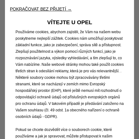
POKRAČOVAT BEZ PŘIJETÍ →
VÍTEJTE U OPEL
Výrazný a stylisticky čistý design,
Používáme cookies, abychom zajistili, že Vám na našem webu
poskytneme nejlepší zážitek. Cookies nám umožňují poskytovat
specifické rysy GSe
základní funkce, jako je zabezpečení, správa sítě a přístupnost.
Zlepšují použitelnost a výkon pomocí různých funkcí, jako je
Opel Astra nové generace je odvážným a ryzím
rozpoznávání jazyka, výsledky vyhledávání, a tím zlepšují to, co
designovým statusem své značky. A
Vám nabízíme. Naše webové stránky mohou také použít cookies
charakteristické stylingové prvky GSe mu
třetích stran k odesílání reklamy, která je pro vás relevantnější. .
Některé soubory cookie mohou být zpracovávány třetími
dodávají ještě atraktivnější vzhled. Design
stranami, které se nacházejí v zemích mimo Evropský
18palcových kol z lehké slitiny (inspirovaný
hospodářský prostor (EHP), které ještě nemusí mít rozhodnutí o
uznávaným elektrickým konceptem Manta
odpovídající ochraně údajů od příslušných evropských orgánů
GSe), specifický přední nárazník a přístrojová
pro ochranu údajů. V takovém případě je předávání založeno na
Vašem souhlasu (čl. 49 odst. 1a obecného nařízení o ochraně
deska a znak GSe na zadních dveřích zvenčí
osobních údajů - GDPR).
nenechává žádné pochybnosti o dynamice
vozu. Uvnitř pak sportovní ambice zvýrazňují
Pokud se chcete dozvědět více o souborech cookie, které
výrazně tvarovaná přední sedadla potažená
používáme a jak je spravovat, můžete přistupovat k našim