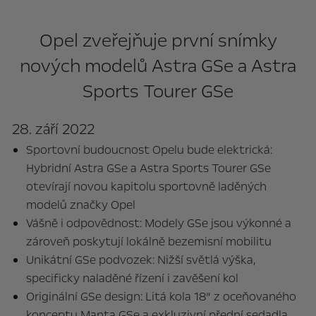
Opel zveřejňuje první snímky
nových modelů Astra GSe a Astra
Sports Tourer GSe
28. září 2022
Sportovní budoucnost Opelu bude elektrická:
Hybridní Astra GSe a Astra Sports Tourer GSe
otevírají novou kapitolu sportovně laděných
modelů značky Opel
Vášně i odpovědnost: Modely GSe jsou výkonné a
zároveň poskytují lokálně bezemisní mobilitu
Unikátní GSe podvozek: Nižší světlá výška,
specificky naladěné řízení i zavěšení kol
Originální GSe design: Litá kola 18“ z oceňovaného
konceptu Manta GSe a exkluzivní přední sedadla