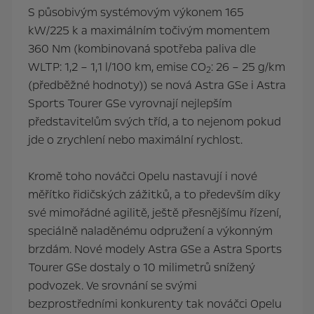
S působivým systémovým výkonem 165
kW/225 k a maximálním točivým momentem
360 Nm (kombinovaná spotřeba paliva dle
WLTP: 1,2 – 1,1 l/100 km, emise CO
: 26 – 25 g/km
2
(předběžné hodnoty)) se nová Astra GSe i Astra
Sports Tourer GSe vyrovnají nejlepším
představitelům svých tříd, a to nejenom pokud
jde o zrychlení nebo maximální rychlost.
Kromě toho nováčci Opelu nastavují i nové
měřítko řidičských zážitků, a to především díky
své mimořádné agilitě, ještě přesnějšímu řízení,
speciálně naladěnému odpružení a výkonným
brzdám. Nové modely Astra GSe a Astra Sports
Tourer GSe dostaly o 10 milimetrů snížený
podvozek. Ve srovnání se svými
bezprostředními konkurenty tak nováčci Opelu