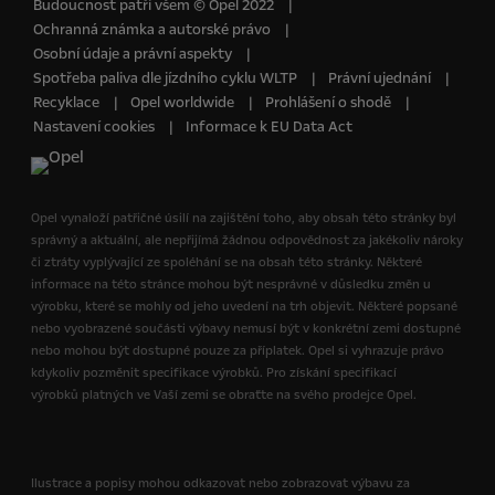
Budoucnost patří všem © Opel 2022
Ochranná známka a autorské právo
Osobní údaje a právní aspekty
Spotřeba paliva dle jízdního cyklu WLTP
Právní ujednání
Recyklace
Opel worldwide
Prohlášení o shodě
Nastavení cookies
Informace k EU Data Act
Opel vynaloží patřičné úsilí na zajištění toho, aby obsah této stránky byl
správný a aktuální, ale nepřijímá žádnou odpovědnost za jakékoliv nároky
či ztráty vyplývající ze spoléhání se na obsah této stránky. Některé
informace na této stránce mohou být nesprávné v důsledku změn u
výrobku, které se mohly od jeho uvedení na trh objevit. Některé popsané
nebo vyobrazené součásti výbavy nemusí být v konkrétní zemi dostupné
nebo mohou být dostupné pouze za příplatek. Opel si vyhrazuje právo
kdykoliv pozměnit specifikace výrobků. Pro získání specifikací
výrobků platných ve Vaší zemi se obraťte na svého prodejce Opel.
Ilustrace a popisy mohou odkazovat nebo zobrazovat výbavu za