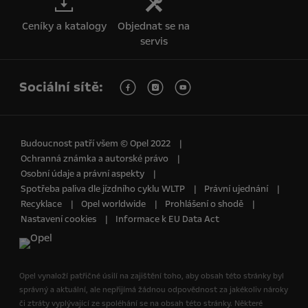
Ceníky a katalogy
Objednat se na
servis
Sociální sítě:
Budoucnost patří všem © Opel 2022
Ochranná známka a autorské právo
Osobní údaje a právní aspekty
Spotřeba paliva dle jízdního cyklu WLTP
Právní ujednání
Recyklace
Opel worldwide
Prohlášení o shodě
Nastavení cookies
Informace k EU Data Act
Opel vynaloží patřičné úsilí na zajištění toho, aby obsah této stránky byl
správný a aktuální, ale nepřijímá žádnou odpovědnost za jakékoliv nároky
či ztráty vyplývající ze spoléhání se na obsah této stránky. Některé