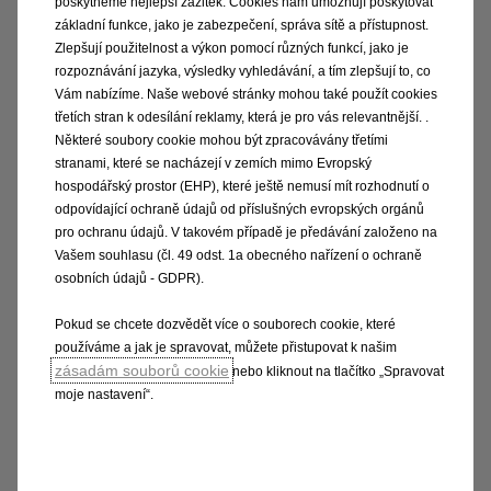
poskytneme nejlepší zážitek. Cookies nám umožňují poskytovat
základní funkce, jako je zabezpečení, správa sítě a přístupnost.
Článek 33 - komunikace
Zlepšují použitelnost a výkon pomocí různých funkcí, jako je
rozpoznávání jazyka, výsledky vyhledávání, a tím zlepšují to, co
Vám nabízíme. Naše webové stránky mohou také použít cookies
třetích stran k odesílání reklamy, která je pro vás relevantnější. .
Některé soubory cookie mohou být zpracovávány třetími
stranami, které se nacházejí v zemích mimo Evropský
hospodářský prostor (EHP), které ještě nemusí mít rozhodnutí o
odpovídající ochraně údajů od příslušných evropských orgánů
pro ochranu údajů. V takovém případě je předávání založeno na
Vašem souhlasu (čl. 49 odst. 1a obecného nařízení o ochraně
osobních údajů - GDPR).
Pokud se chcete dozvědět více o souborech cookie, které
používáme a jak je spravovat, můžete přistupovat k našim
Insignia
zásadám souborů cookie
nebo kliknout na tlačítko „Spravovat
moje nastavení“.
Článek 33 - komunikace