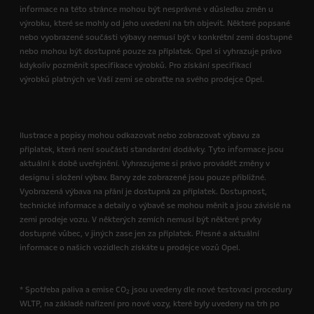
informace na této stránce mohou být nesprávné v důsledku změn u
výrobku, které se mohly od jeho uvedení na trh objevit. Některé popsané
nebo vyobrazené součásti výbavy nemusí být v konkrétní zemi dostupné
nebo mohou být dostupné pouze za příplatek. Opel si vyhrazuje právo
kdykoliv pozměnit specifikace výrobků. Pro získání specifikací
výrobků platných ve Vaší zemi se obraťte na svého prodejce Opel.
Ilustrace a popisy mohou odkazovat nebo zobrazovat výbavu za
příplatek, která není součástí standardní dodávky. Tyto informace jsou
aktuální k době uveřejnění. Vyhrazujeme si právo provádět změny v
designu i složení výbav. Barvy zde zobrazené jsou pouze přibližné.
Vyobrazená výbava na přání je dostupná za příplatek. Dostupnost,
technické informace a detaily o výbavě se mohou měnit a jsou závislé na
zemi prodeje vozu. V některých zemích nemusí být některé prvky
dostupné vůbec, v jiných zase jen za příplatek. Přesné a aktuální
informace o našich vozidlech získáte u prodejce vozů Opel.
* Spotřeba paliva a emise CO
jsou uvedeny dle nové testovací procedury
2
WLTP, na základě nařízení pro nové vozy, které byly uvedeny na trh po