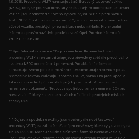
1.9.2018. Procedura WLTP nahrazuje starší Evropský testovací cyklus
(NEDC), který se používal dříve. Díky realističtějším podmínkám testování
vozidel jsou hodnoty dle nového výpočtu vyšší, než dle předchozích
testů NEDC. Spotřeba paliva a emise CO
se mohou měnit v závislosti na
2
výbavě vozidla, použitých pneumatikách nebo nákladu. Pro aktuální
informace prosím navštivte prodejce vozů Opel. Pro více informací o
WLTP klikněte zde.
** Spotřeba paliva a emise CO
jsou uvedeny dle nové testovací
2
procedury WLTP a relevantní údaje jsou převedeny zpět dle předchozího
systému NEDC pro možnost porovnání. Pro aktuální informace
kontaktujte svého prodejce vozů Opel. Uvedené údaje neberou v potaz
proměnlivé faktory ovlivňující spotřebu paliva, výbavu na přání apod. a
také se mohou lišit při použitích jiných pneumatik. Více informací
naleznete v dokumentu "Průvodce spotřebou paliva a emisemi CO
pro
2
nová vozidla", který naleznete na všech oficiálních prodejních místech
značky Opel.
*** Dojezd a spotřeba elektřiny jsou uvedeny dle nové testovací
procedury WLTP, na základě nařízení pro nové vozy, které byly uvedeny na
trh po 1.9.2018. Mohou se lišit dle různých faktorů: rychlost vozidla,
jízdní styl, venkovní teplota nebo nastavení systému topení ve vozidle.